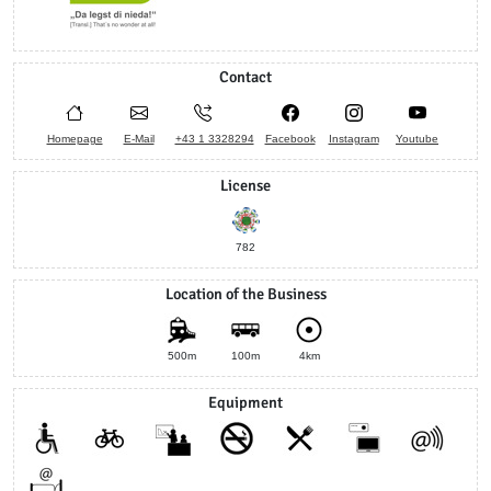
Contact
Homepage
E-Mail
+43 1 3328294
Facebook
Instagram
Youtube
License
782
Location of the Business
500m
100m
4km
Equipment