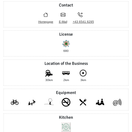
Contact
Homepage
E-Mail
+43 6541 6295
License
680
Location of the Business
30km
2km
3km
Equipment
Kitchen