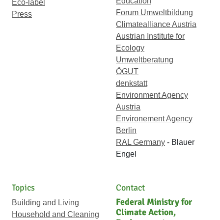
Education
Eco-label
Forum Umweltbildung
Press
Climatealliance Austria
Austrian Institute for
Ecology
Umweltberatung
ÖGUT
denkstatt
Environment Agency
Austria
Environement Agency
Berlin
RAL Germany
- Blauer
Engel
Topics
Contact
Federal Ministry for
Building and Living
Climate Action,
Household and Cleaning