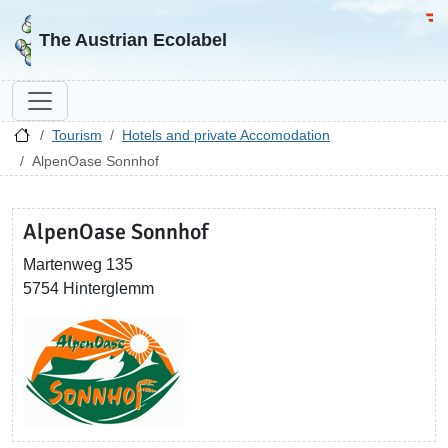
Go to homepage
Go 
The Austrian Ecolabel
Tourism
Hotels and private Accomodation
AlpenOase Sonnhof
AlpenOase Sonnhof
Martenweg 135
5754 Hinterglemm