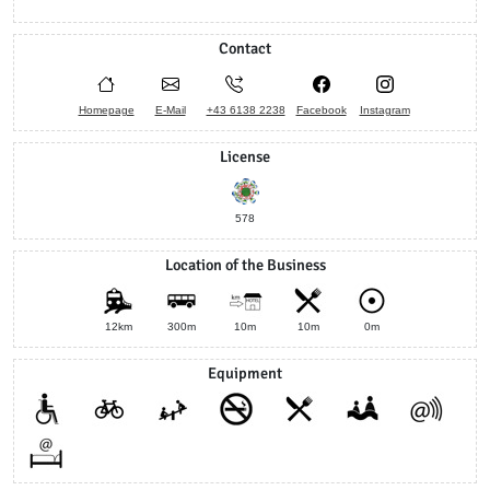
Contact
Homepage
E-Mail
+43 6138 2238
Facebook
Instagram
License
578
Location of the Business
12km
300m
10m
10m
0m
Equipment