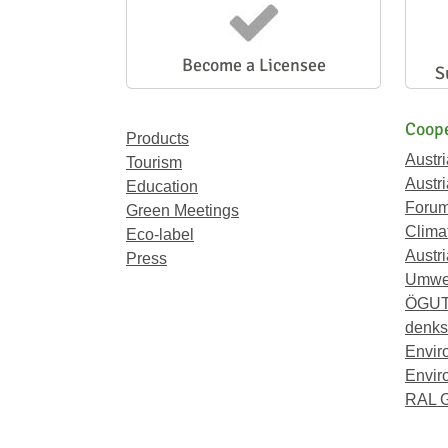
Become a Licensee
S
Coope
Products
Austr
Tourism
Austri
Education
Forum
Green Meetings
Climat
Eco-label
Austri
Press
Umwel
ÖGU
denkst
Envir
Envir
RAL 