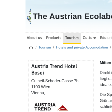
Go to homepage
The Austrian Ecolab
About us
Products
Tourism
Culture
Educat
Tourism
Hotels and private Accomodation
Mitten
Austria Trend Hotel
Bosei
Direkt
liegt d
Gutheil-Schoder-Gasse 7b
ideale
1100 Wien
Vienna,
Die Sp
Grünan
schlie