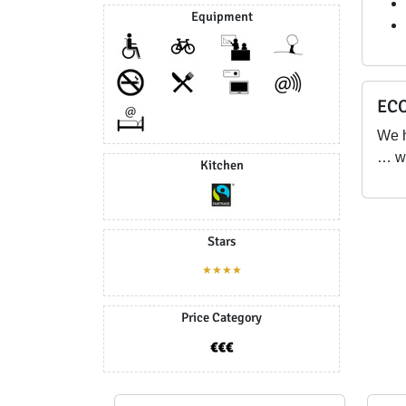
Equipment
ECO
We 
… wi
Kitchen
Stars
★★★★
Price Category