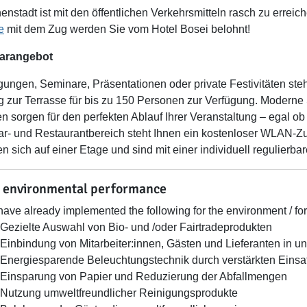
enstadt ist mit den öffentlichen Verkehrsmitteln rasch zu erreic
e
mit dem Zug werden Sie vom Hotel Bosei belohnt!
arangebot
gungen, Seminare, Präsentationen oder private Festivitäten steh
 zur Terrasse für bis zu 150 Personen zur Verfügung. Moderne 
 sorgen für den perfekten Ablauf Ihrer Veranstaltung – egal ob 
r- und Restaurantbereich steht Ihnen ein kostenloser WLAN-Z
en sich auf einer Etage und sind mit einer individuell regulierb
 environmental performance
ave already implemented the following for the environment / for
Gezielte Auswahl von Bio- und /oder Fairtradeprodukten
Einbindung von Mitarbeiter:innen, Gästen und Lieferanten in un
Energiesparende Beleuchtungstechnik durch verstärkten Eins
Einsparung von Papier und Reduzierung der Abfallmengen
Nutzung umweltfreundlicher Reinigungsprodukte