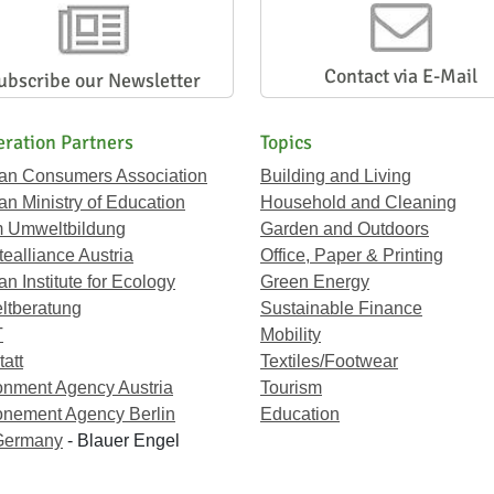
Contact via E-Mail
ubscribe our Newsletter
ration Partners
Topics
ian Consumers Association
Building and Living
an Ministry of Education
Household and Cleaning
 Umweltbildung
Garden and Outdoors
ealliance Austria
Office, Paper & Printing
an Institute for Ecology
Green Energy
tberatung
Sustainable Finance
T
Mobility
att
Textiles/Footwear
onment Agency Austria
Tourism
onement Agency Berlin
Education
Germany
- Blauer Engel