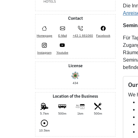
Die Inn
Anreis
Contact
Semin
Homepage
E-Mail
+43 1 661060
Facebook
Für Ta
Zugang
Räumen
Instagram
Youtube
Semina
License
befind
Our
434
We h
Location of the Business
5.7km
500m
1km
500m
10.5km