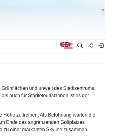
Go to the Federa
German
 Grünflächen und unweit des Stadtzentrums,
ls auch für Städtetourist:innen ist es der
e Höhe zu treiben. Als Belohnung warten die
 Am Ende des angrenzenden Golfplatzes
na zu einer markanten Skyline zusammen.