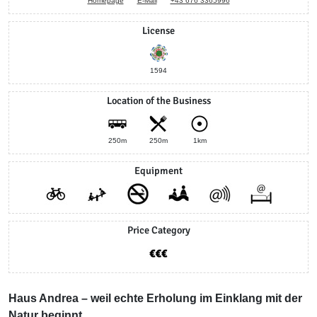
Homepage
E-Mail
+43 676 3365996
License
1594
Location of the Business
250m
250m
1km
Equipment
Price Category
Haus Andrea – weil echte Erholung im Einklang mit der
Natur beginnt.