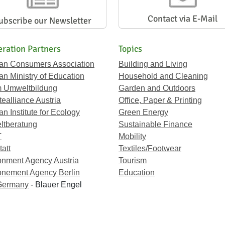
Contact via E-Mail
ubscribe our Newsletter
ration Partners
Topics
ian Consumers Association
Building and Living
an Ministry of Education
Household and Cleaning
 Umweltbildung
Garden and Outdoors
ealliance Austria
Office, Paper & Printing
an Institute for Ecology
Green Energy
tberatung
Sustainable Finance
T
Mobility
att
Textiles/Footwear
onment Agency Austria
Tourism
onement Agency Berlin
Education
Germany
- Blauer Engel