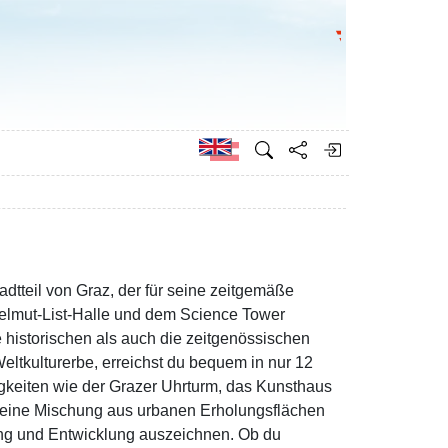
Go to the Federa
German
dtteil von Graz, der für seine zeitgemäße
 Helmut-List-Halle und dem Science Tower
e historischen als auch die zeitgenössischen
ltkulturerbe, erreichst du bequem in nur 12
gkeiten wie der Grazer Uhrturm, das Kunsthaus
m eine Mischung aus urbanen Erholungsflächen
ung und Entwicklung auszeichnen. Ob du