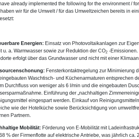
ave already implemented the following for the environment / for
haben wir für die Umwelt / für das Umweltzeichen bereits in ein
setzt:
euerbare Energien:
Einsatz von Photovoltaikanlagen zur Eig
t u. a. Warmwasser sowie zur Reduktion der CO
-Emissionen. 
2
dorte erfolgt über das Grundwasser und nicht mit einer Klimaan
sourcenschonung:
Fensterkontaktregelung zur Minimierung 
eingebauten Waschtisch- und Küchenarmaturen entsprechen de
m Durchfluss von weniger als 6 l/min und die eingebauten Dusch
ersparmaßnahme. Einführung der „nachhaltigen Zimmerreinig
igungsmittel eingespart werden. Einkauf von Reinigungsmitteln
iche wie der Hotelküche sowie Berücksichtigung von umweltfre
rnen Partnern.
haltige Mobilität:
Förderung von E-Mobilität mit Ladeinfrastruk
68 % der Firmenflotte auf elektrische Antriebe, was jährlich ca.