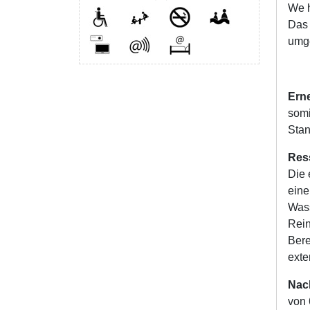
We h
Das 
umge
Ern
somi
Stan
Res
Die 
eine
Wass
Rein
Bere
exte
Nach
von 