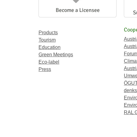
Become a Licensee
S
Coope
Products
Austr
Tourism
Austri
Education
Forum
Green Meetings
Climat
Eco-label
Austri
Press
Umwel
ÖGU
denkst
Envir
Envir
RAL 