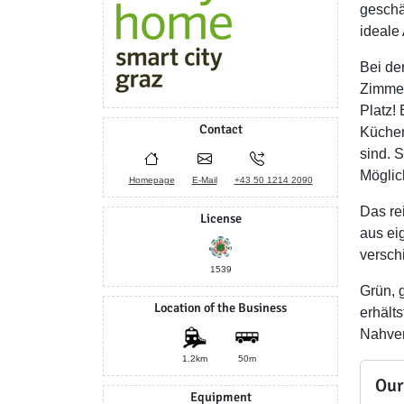
geschä
ideale
Bei de
Zimmer
Platz!
Contact
Küchen
sind. 
Möglic
Homepage
E-Mail
+43 50 1214 2090
Das re
License
aus ei
versch
1539
Grün, 
Location of the Business
erhält
Nahver
1.2km
50m
Our
Equipment