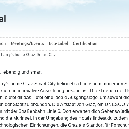
el
ion
Meetings/Events
Eco-Label
Certification
harry’s home Graz-Smart City
v, lebendig und smart.
rry’s home Graz-Smart City befindet sich in einem modernen Sta
ektur und innovative Ausrichtung bekannt ist. Direkt neben der
n, bietet dir das Hotel eine ideale Ausgangslage, um sowohl di
en der Stadt zu erkunden. Die Altstadt von Graz, ein UNESCO-We
n mit der Straßenbahn Linie 6. Dort erwarten dich Sehenswürdi
nd die Murinsel. In der Umgebung des Hotels findest du zude
chnologischen Einrichtungen, die Graz als Standort für Forsch