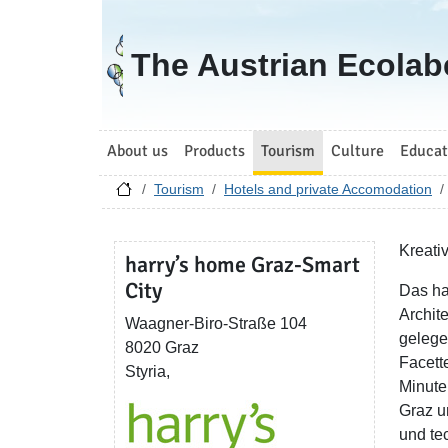
Go to homepage
The Austrian Ecolab
About us
Products
Tourism
Culture
Educat
Tourism
Hotels and private Accomodation
Kreati
harry’s home Graz-Smart
City
Das ha
Archit
Waagner-Biro-Straße 104
gelege
8020 Graz
Facett
Styria,
Minute
Graz u
und te