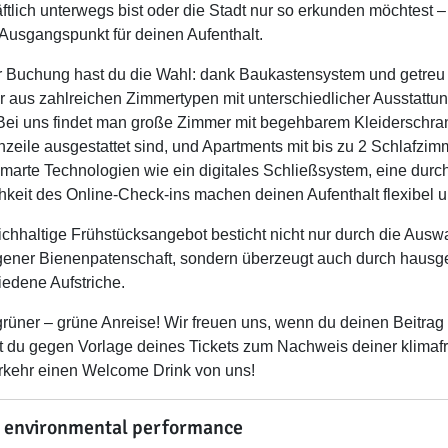
ftlich unterwegs bist oder die Stadt nur so erkunden möchtest –
 Ausgangspunkt für deinen Aufenthalt.
r Buchung hast du die Wahl: dank Baukastensystem und getreu 
 aus zahlreichen Zimmertypen mit unterschiedlicher Ausstattun
 Bei uns findet man große Zimmer mit begehbarem Kleiderschran
zeile ausgestattet sind, und Apartments mit bis zu 2 Schlafzim
Smarte Technologien wie ein digitales Schließsystem, eine durc
hkeit des Online-Check-ins machen deinen Aufenthalt flexibel un
ichhaltige Frühstücksangebot besticht nicht nur durch die Aus
gener Bienenpatenschaft, sondern überzeugt auch durch haus
iedene Aufstriche.
grüner – grüne Anreise! Wir freuen uns, wenn du deinen Beitrag
st du gegen Vorlage deines Tickets zum Nachweis deiner klimafr
kehr einen Welcome Drink von uns!
 environmental performance