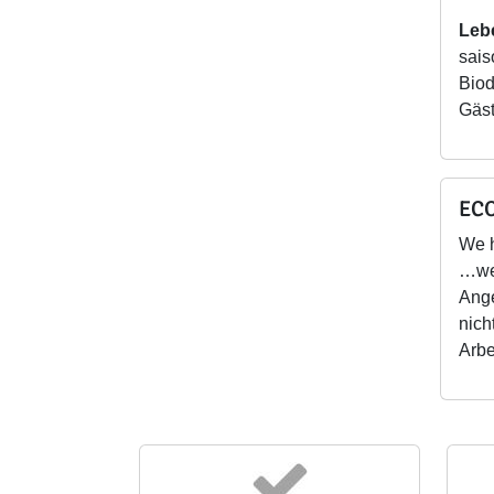
Leb
sais
Biod
Gäst
ECO
We 
…wei
Ange
nich
Arbe