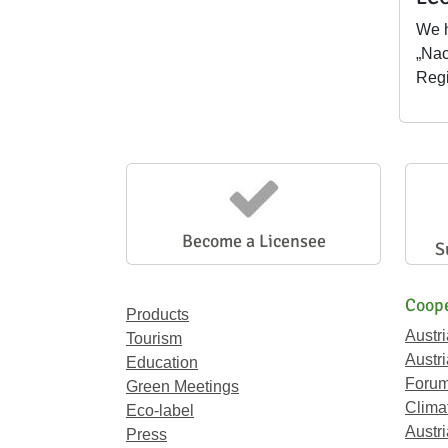
We 
„Nac
Regi
Become a Licensee
S
Coope
Products
Austr
Tourism
Austri
Education
Forum
Green Meetings
Climat
Eco-label
Austri
Press