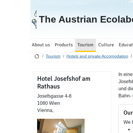
Go to homepage
The Austrian Ecolab
About us
Products
Tourism
Culture
Educat
Tourism
Hotels and private Accomodation
In ein
Hotel Josefshof am
Josefs
Rathaus
und di
Bahn- 
Josefsgasse 4-8
1080 Wien
Vienna,
Our
We h