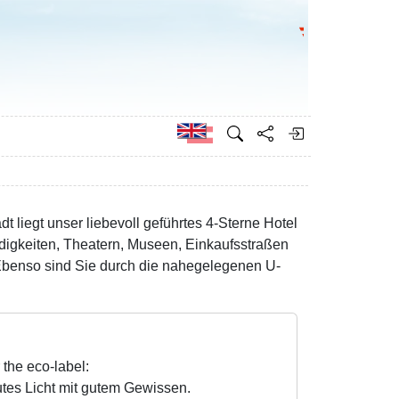
Go to the Federa
German
t liegt unser liebevoll geführtes 4-Sterne Hotel
digkeiten, Theatern, Museen, Einkaufsstraßen
 Ebenso sind Sie durch die nahegelegenen U-
 the eco-label:
es Licht mit gutem Gewissen.