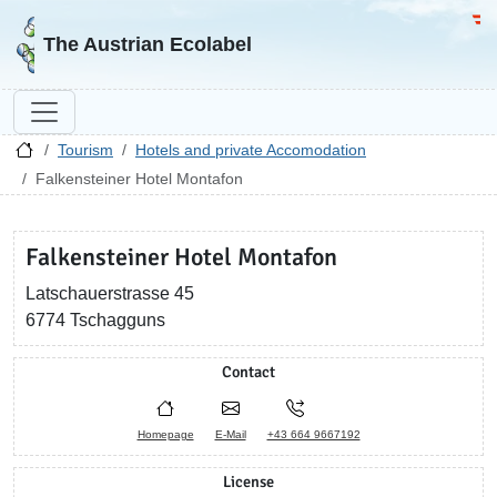
Go to homepage
Go 
The Austrian Ecolabel
Tourism
Hotels and private Accomodation
Falkensteiner Hotel Montafon
Falkensteiner Hotel Montafon
Latschauerstrasse 45
6774 Tschagguns
Contact
Homepage
E-Mail
+43 664 9667192
License