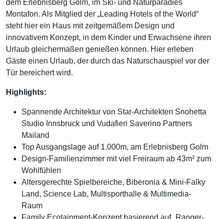
dem Erlebnisberg Golm, im Ski- und Naturparadies
Montafon. Als Mitglied der „Leading Hotels of the World“
steht hier ein Haus mit zeitgemäßem Design und
innovativem Konzept, in dem Kinder und Erwachsene ihren
Urlaub gleichermaßen genießen können. Hier erleben
Gäste einen Urlaub, der durch das Naturschauspiel vor der
Tür bereichert wird.
Highlights:
Spannende Architektur von Star-Architekten Snohetta
Studio Innsbruck und Vudafieri Saverino Partners
Mailand
Top Ausgangslage auf 1.000m, am Erlebnisberg Golm
Design-Familienzimmer mit viel Freiraum ab 43m² zum
Wohlfühlen
Altersgerechte Spielbereiche, Biberonia & Mini-Falky
Land, Science Lab, Multisporthalle & Multimedia-
Raum
Family Ecotainment-Konzept basierend auf „Ranger-