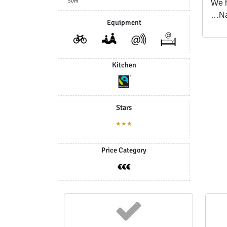
50m
We 
…Nac
Equipment
Kitchen
Stars
★★★
Price Category