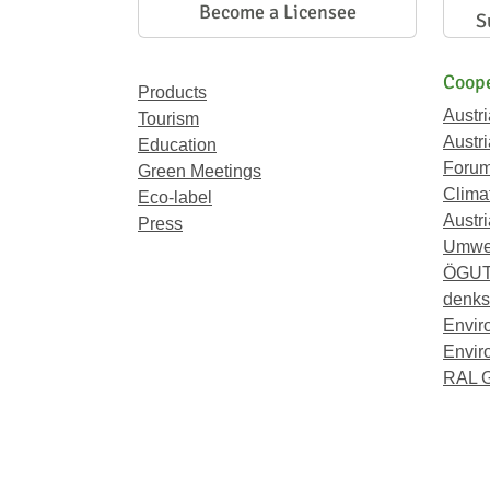
Become a Licensee
S
Coope
Products
Austr
Tourism
Austri
Education
Forum
Green Meetings
Climat
Eco-label
Austri
Press
Umwel
ÖGU
denkst
Envir
Envir
RAL 