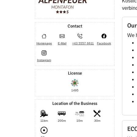
Köstli
verbin
Our
Contact
We h
Homepage
E-Mail
+43 5557 6611
Facebook
Instagram
License
1495
Location of the Business
11km
200m
10m
30m
ECO