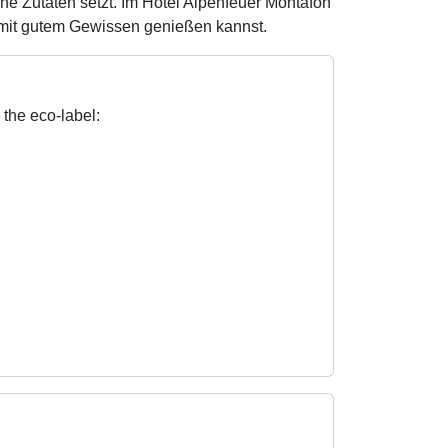
he Zutaten setzt. Im Hotel Alpenfeuer Montafon
t mit gutem Gewissen genießen kannst.
 the eco-label: