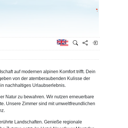
Go to the Federa
German
chaft auf modernen alpinen Komfort trifft. Dein
geben von der atemberaubenden Kulisse der
ein nachhaltiges Urlaubserlebnis.
 der Natur zu bewahren. Wir nutzen erneuerbare
kte. Unsere Zimmer sind mit umweltfreundlichen
nz.
rührte Landschaften. Genieße regionale