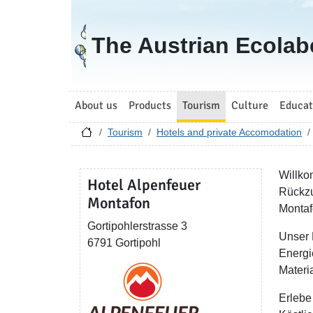
Go to homepage
The Austrian Ecolab
About us
Products
Tourism
Culture
Educat
Tourism
Hotels and private Accomodation
Willko
Hotel Alpenfeuer
Rückzu
Montafon
Montaf
Gortipohlerstrasse 3
Unser 
6791 Gortipohl
Energi
Materi
Erlebe