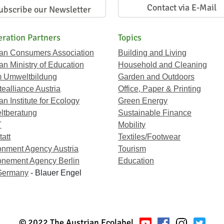
Contact via E-Mail
ubscribe our Newsletter
ration Partners
Topics
ian Consumers Association
Building and Living
an Ministry of Education
Household and Cleaning
 Umweltbildung
Garden and Outdoors
ealliance Austria
Office, Paper & Printing
an Institute for Ecology
Green Energy
tberatung
Sustainable Finance
T
Mobility
att
Textiles/Footwear
onment Agency Austria
Tourism
onement Agency Berlin
Education
Germany
- Blauer Engel
© 2022 The Austrian Ecolabel