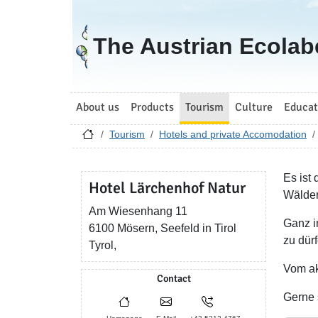
Go to homepage
The Austrian Ecolab
About us
Products
Tourism
Culture
Educat
Tourism
Hotels and private Accomodation
Es ist
Hotel Lärchenhof Natur
Wälder
Am Wiesenhang 11
Ganz i
6100 Mösern, Seefeld in Tirol
zu dür
Tyrol,
Vom ak
Contact
Gerne s