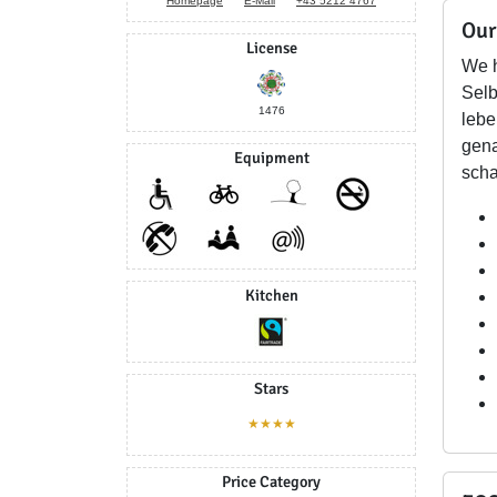
Homepage
E-Mail
+43 5212 4767
Our
License
We h
Selb
1476
lebe
gena
Equipment
scha
Kitchen
Stars
★★★★
Price Category