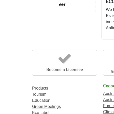
ECO
We 
Es i
inne
Anli
Become a Licensee
S
Coope
Products
Austr
Tourism
Austri
Education
Forum
Green Meetings
Climat
Eco-label