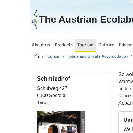
Go to homepage
The Austrian Ecolab
About us
Products
Tourism
Culture
Educat
Tourism
Hotels and private Accomodation
So weit
Schmiedhof
Warmwa
Schulweg 427
nicht 
6100 Seefeld
kann s
Tyrol,
Appart
Our
We h