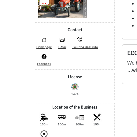
Contact
Homepage
E-Mail
+43 664 3410834
ECO
We 
Facebook
…wir
License
1474
Location of the Business
100m
100m
100m
100m