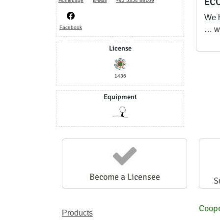
ECO
Homepage
E-Mail
+43 5354 88109
We 
Facebook
… wi
License
1436
Equipment
Become a Licensee
S
Coope
Products