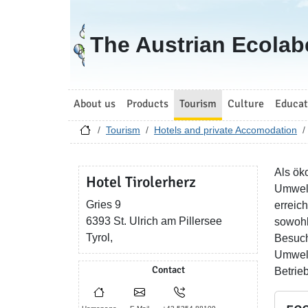
Go to homepage
The Austrian Ecolab
About us
Products
Tourism
Culture
Educat
Tourism
Hotels and private Accomodation
Als ök
Hotel Tirolerherz
Umwelt
Gries 9
erreic
6393 St. Ulrich am Pillersee
sowohl
Tyrol,
Besuch
Umwelt
Contact
Betrieb