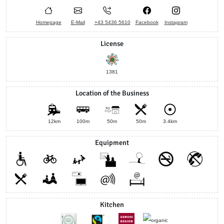
Homepage
E-Mail
+43 5436 5610
Facebook
Instagram
License
1381
Location of the Business
12km
100m
50m
50m
3.4km
Equipment
Kitchen