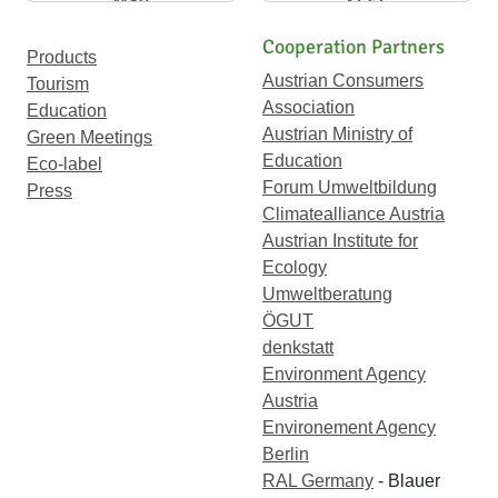
Mail
1656
Cooperation Partners
Products
Austrian Consumers
Tourism
Association
Education
Austrian Ministry of
Green Meetings
Education
Eco-label
Forum Umweltbildung
Press
Climatealliance Austria
Austrian Institute for
Ecology
Umweltberatung
ÖGUT
denkstatt
Environment Agency
Austria
Environement Agency
Berlin
RAL Germany
- Blauer