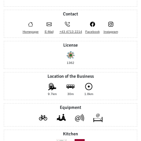
Contact
Homepage
E-Mail
+43 4713 2214
Facebook
Instagram
License
1362
Location of the Business
9.7km
30m
1.8km
Equipment
Kitchen