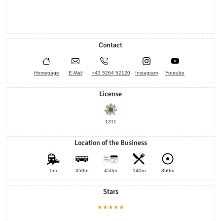
Contact
Homepage
E-Mail
+43 5264 52120
Instagram
Youtube
License
1311
Location of the Business
0m
350m
450m
140m
850m
Stars
★★★★★