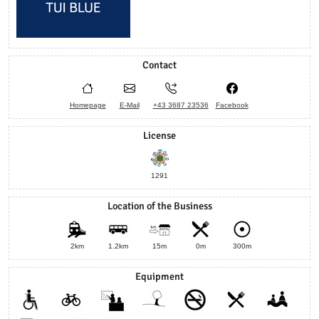
Contact
Homepage
E-Mail
+43 3687 23536
Facebook
License
1291
Location of the Business
2km
1.2km
15m
0m
300m
Equipment