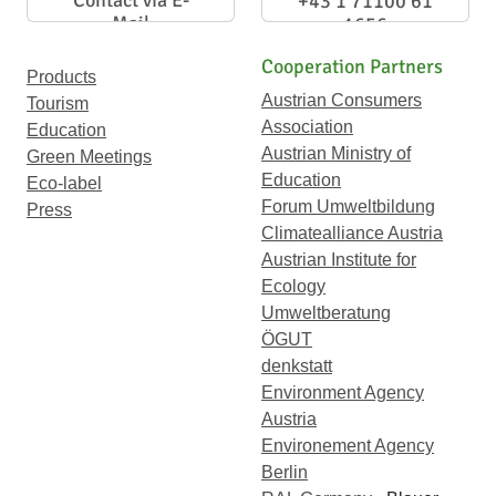
Contact via E-
+43 1 71100 61
Mail
1656
Cooperation Partners
Products
Austrian Consumers
Tourism
Association
Education
Austrian Ministry of
Green Meetings
Education
Eco-label
Forum Umweltbildung
Press
Climatealliance Austria
Austrian Institute for
Ecology
Umweltberatung
ÖGUT
denkstatt
Environment Agency
Austria
Environement Agency
Berlin