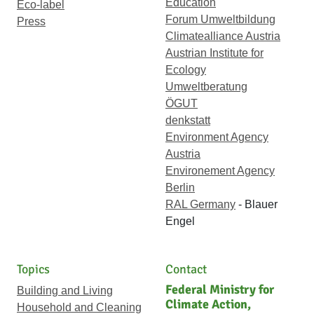
Education
Eco-label
Forum Umweltbildung
Press
Climatealliance Austria
Austrian Institute for
Ecology
Umweltberatung
ÖGUT
denkstatt
Environment Agency
Austria
Environement Agency
Berlin
RAL Germany
- Blauer
Engel
Topics
Contact
Federal Ministry for
Building and Living
Climate Action,
Household and Cleaning