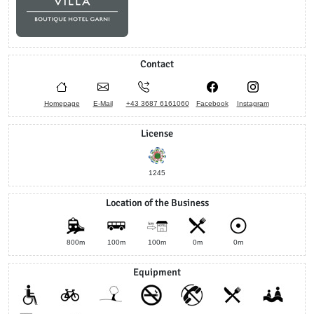
Contact
Homepage
E-Mail
+43 3687 6161060
Facebook
Instagram
License
1245
Location of the Business
800m
100m
100m
0m
0m
Equipment