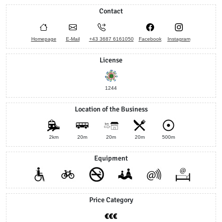
Contact
Homepage
E-Mail
+43 3687 6161050
Facebook
Instagram
License
1244
Location of the Business
2km
20m
20m
20m
500m
Equipment
Price Category