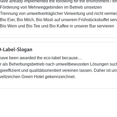
ave already implemented the following for the environment / for
Förderung von Mehrweggebinden im Betrieb umsetzen
Trennung von umweltverträglicher Verwertung und nicht vermei
Bio Eier, Bio Milch, Bio Müsli auf unserem Frühstücksbuffet ser
Bio Wein und Bio Tee und Bio Kaffee in unserer Bar servieren
-Label-Slogan
have been awarded the eco-label because…
wir als Beherbungsbetrieb nach umweltbewussten Lösungen suchen
gieeffizient und qualitätsorientiert vereinen lassen. Daher ist u
ltzeichen Green Hotel gekennzeichnet.