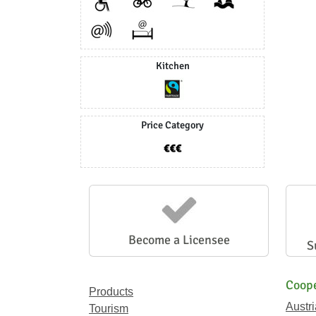
Kitchen
Price Category
Become a Licensee
S
Coope
Products
Austr
Tourism