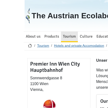
Go to homepage
The Austrian Ecolab
About us
Products
Tourism
Culture
Educat
Tourism
Hotels and private Accomodation
Unser 
Premier Inn Wien City
Hauptbahnhof
Was wi
Lösunge
Sonnwendgasse 8
Mensch
1100 Wien
unsere
Vienna,
Our