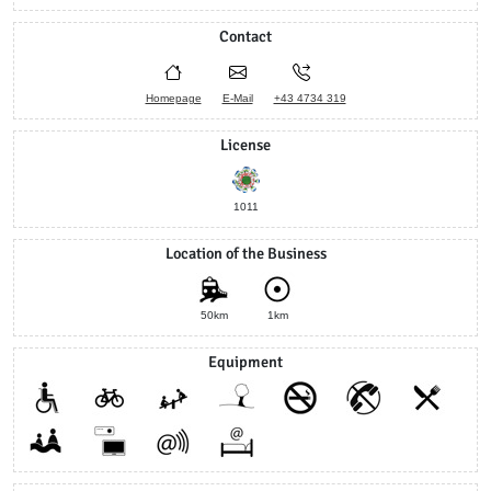
Contact
Homepage
E-Mail
+43 4734 319
License
1011
Location of the Business
50km
1km
Equipment