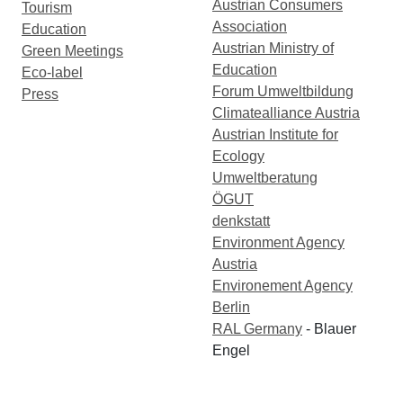
Austrian Consumers
Tourism
Association
Education
Austrian Ministry of
Green Meetings
Education
Eco-label
Forum Umweltbildung
Press
Climatealliance Austria
Austrian Institute for
Ecology
Umweltberatung
ÖGUT
denkstatt
Environment Agency
Austria
Environement Agency
Berlin
RAL Germany
- Blauer
Engel