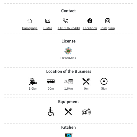
Contact
Homepage
E-Mail
+43 1 8796433
Facebook
Instagram
License
UZ200-832
Location of the Business
1.6km
50m
1.6km
0m
5km
Equipment
Kitchen