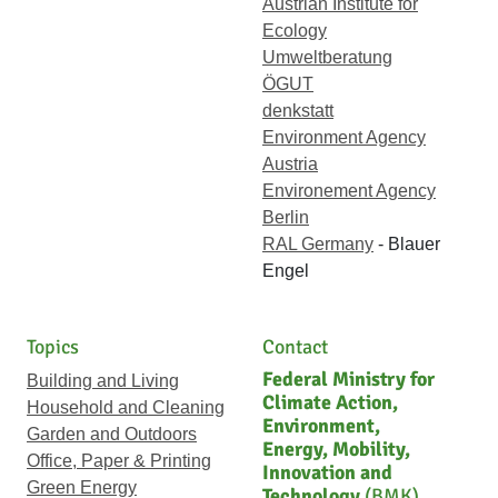
Austrian Institute for
Ecology
Umweltberatung
ÖGUT
denkstatt
Environment Agency
Austria
Environement Agency
Berlin
RAL Germany
- Blauer
Engel
Topics
Contact
Federal Ministry for
Building and Living
Climate Action,
Household and Cleaning
Environment,
Garden and Outdoors
Energy, Mobility,
Office, Paper & Printing
Innovation and
Green Energy
Technology
(BMK)