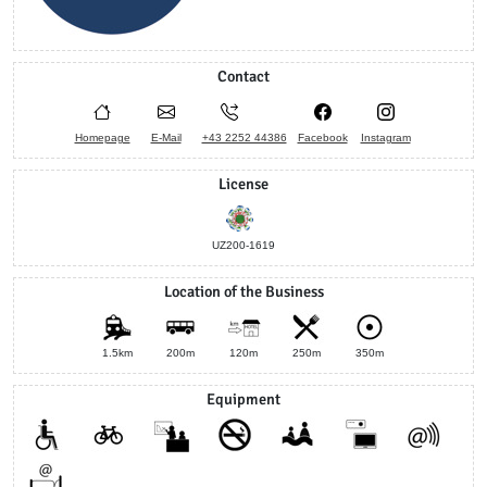
Contact
Homepage
E-Mail
+43 2252 44386
Facebook
Instagram
License
UZ200-1619
Location of the Business
1.5km
200m
120m
250m
350m
Equipment