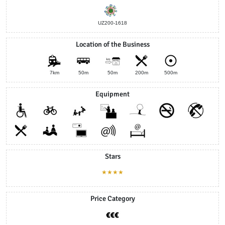
UZ200-1618
Location of the Business
7km
50m
50m
200m
500m
Equipment
Stars
★★★★
Price Category