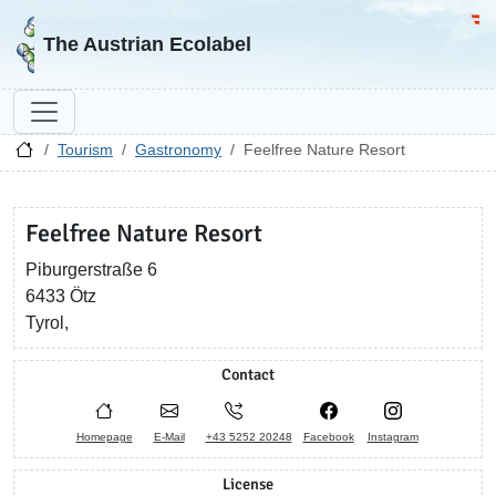
Go to homepage
Go 
The Austrian Ecolabel
Tourism
Gastronomy
Feelfree Nature Resort
Feelfree Nature Resort
Piburgerstraße 6
6433 Ötz
Tyrol,
Contact
Homepage
E-Mail
+43 5252 20248
Facebook
Instagram
License