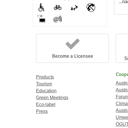
...n
Become a Licensee
S
Coope
Products
Austr
Tourism
Austri
Education
Forum
Green Meetings
Climat
Eco-label
Austri
Press
Umwel
ÖGU