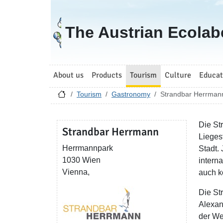
Go to homepage
The Austrian Ecolab
About us
Products
Tourism
Culture
Educat
Tourism
Gastronomy
Strandbar Herrman
Die St
Strandbar Herrmann
Lieges
Herrmannpark
Stadt.
1030 Wien
intern
Vienna,
auch k
Die St
Alexan
der Wel