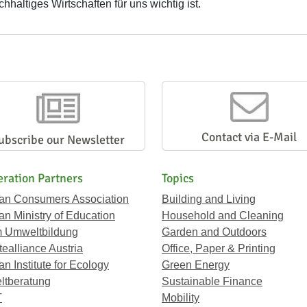
achhaltiges Wirtschaften für uns wichtig ist.
Contact via E-Mail
ubscribe our Newsletter
ration Partners
Topics
ian Consumers Association
Building and Living
an Ministry of Education
Household and Cleaning
 Umweltbildung
Garden and Outdoors
ealliance Austria
Office, Paper & Printing
an Institute for Ecology
Green Energy
tberatung
Sustainable Finance
T
Mobility