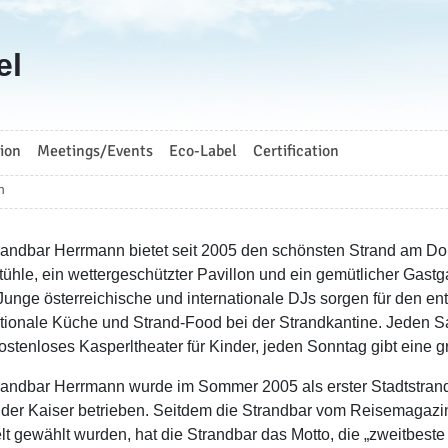
el
ion
Meetings/Events
Eco-Label
Certification
n
randbar Herrmann bietet seit 2005 den schönsten Strand am D
tühle, ein wettergeschützter Pavillon und ein gemütlicher Gastg
 Junge österreichische und internationale DJs sorgen für den e
ationale Küche und Strand-Food bei der Strandkantine. Jeden S
ostenloses Kasperltheater für Kinder, jeden Sonntag gibt eine 
randbar Herrmann wurde im Sommer 2005 als erster Stadtstrand
der Kaiser betrieben. Seitdem die Strandbar vom Reisemagazin
t gewählt wurden, hat die Strandbar das Motto, die „zweitbeste B