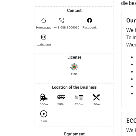
die be
Contact
Our
Homepage
+43 688 8666036
Facebook
We h
Teil
Wie
Instagram
License
1101
Location of the Business
500m
500m
200m
70m
ECO
1km
We 
Equipment