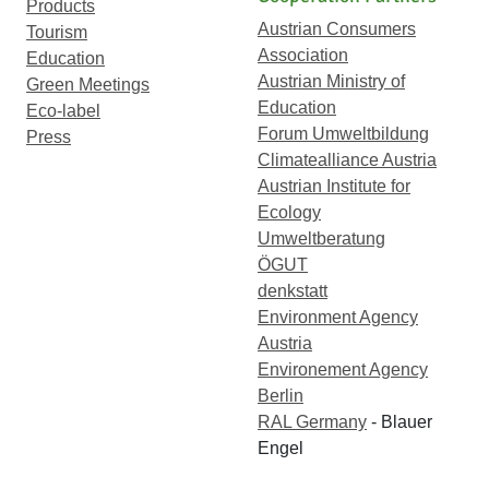
Products
Austrian Consumers
Tourism
Association
Education
Austrian Ministry of
Green Meetings
Education
Eco-label
Forum Umweltbildung
Press
Climatealliance Austria
Austrian Institute for
Ecology
Umweltberatung
ÖGUT
denkstatt
Environment Agency
Austria
Environement Agency
Berlin
RAL Germany
- Blauer
Engel