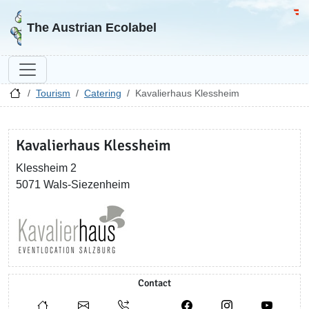
Go to homepage
Go 
The Austrian Ecolabel
Tourism
Catering
Kavalierhaus Klessheim
Kavalierhaus Klessheim
Klessheim 2
5071 Wals-Siezenheim
Contact