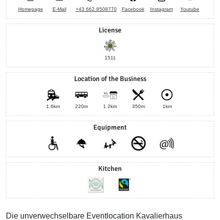
Homepage
E-Mail
+43 662 8508770
Facebook
Instagram
Youtube
License
1511
Location of the Business
1.6km
220m
1.2km
350m
1km
Equipment
Kitchen
Die unverwechselbare Eventlocation Kavalierhaus