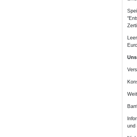
Spei
“Ent
Zert
Leer
Eur
Uns
Vers
Kons
Weit
Barr
Info
und 