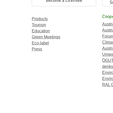
Become a Licensee
S
Coope
Products
Austr
Tourism
Austri
Education
Forum
Green Meetings
Climat
Eco-label
Austri
Press
Umwel
ÖGU
denkst
Envir
Envir
RAL 