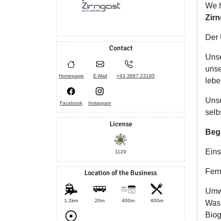
We h
Zir
Der 
Contact
Unse
unse
Homepage
E-Mail
+43 3687 23195
lebe
Unse
Facebook
Instagram
selb
License
Beg
Eins
1129
Fern
Location of the Business
Umwe
1.2km
20m
400m
400m
Wass
Biog