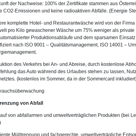
unft der Nachweise: 100% der Zertifikate stammen aus Österre
e CO2-Emissionen und keine radioaktiven Abfälle. (Energie Ste
re komplette Hotel- und Restaurantwäsche wird von der Firma Bro
lt pro Kilo gewaschener Wäsche um 75% weniger als private 
automatisierter Produktionsabläufe und dem sparsamen Einsatz
ifiziert nach ISO 9001 – Qualitätsmanagement, ISO 14001 – 
rgiemanagement.
ktion des Verkehrs bei An- und Abreise, durch kostenlose Ab
ehlung das Auto während des Urlaubes stehen zu lassen, Nutz
etztes. (kostenlos im Sommer, da in der Sommercard inkludiert
brauchsüberwachung
renzung von Abfall
auf von abfallarmen und umweltverträglichen Produkten (bei Le
)
ziente Mülltrennung und fachgerechte, umweltverträgliche Ents