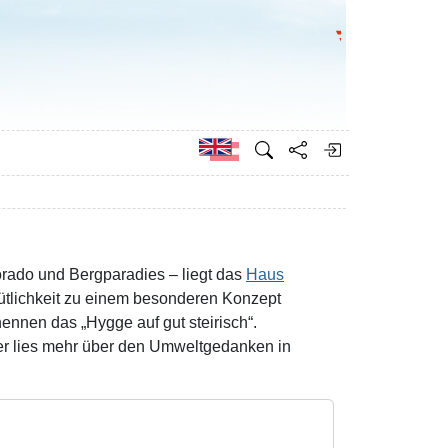
Go to the Federa
German
orado und Bergparadies – liegt das
Haus
mütlichkeit zu einem besonderen Konzept
ennen das „Hygge auf gut steirisch“.
der lies mehr über den Umweltgedanken in