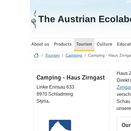
Go to homepage
The Austrian Ecolab
About us
Products
Tourism
Culture
Educat
Tourism
Camping
Camping - Haus Zirnga
Haus Z
Camping - Haus Zirngast
Direkt 
Linke Ennsau 633
Zirnga
8970 Schladming
versch
Styria,
Schau 
unser
Our