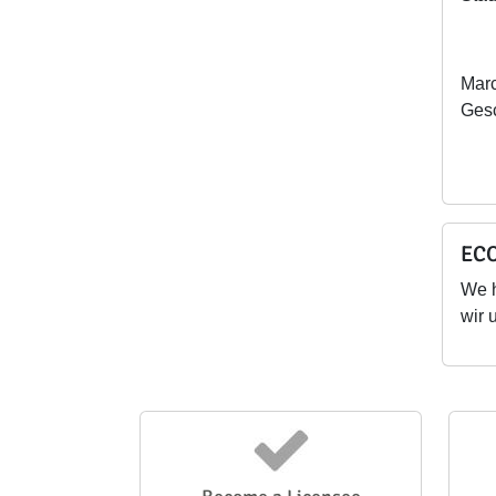
Marc
Ge
ECO
We 
wir 