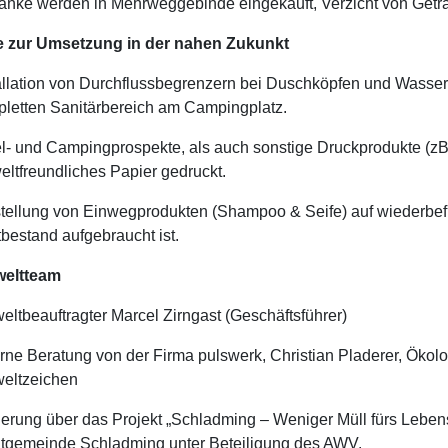
änke werden in Mehrweggebinde eingekauft, Verzicht von Geträ
le zur Umsetzung in der nahen Zukunkt
allation von Durchflussbegrenzern bei Duschköpfen und Wasser
letten Sanitärbereich am Campingplatz.
l- und Campingprospekte, als auch sonstige Druckprodukte (zB 
ltfreundliches Papier gedruckt.
ellung von Einwegprodukten (Shampoo & Seife) auf wiederbef
bestand aufgebraucht ist.
eltteam
ltbeauftragter Marcel Zirngast (Geschäftsführer)
rne Beratung von der Firma pulswerk, Christian Pladerer, Ökolog
eltzeichen
erung über das Projekt „Schladming – Weniger Müll fürs Lebens
tgemeinde Schladming unter Beteiligung des AWV.