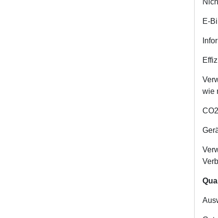
Nich
E-Bi
Info
Effi
Verw
wie 
CO2 
Gerä
Verw
Verb
Qual
Ausw