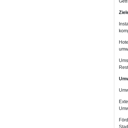
Getr
Zie
Inst
komp
Hote
umwe
Umst
Rest
Umw
Umwe
Exte
Umw
Förd
Stad