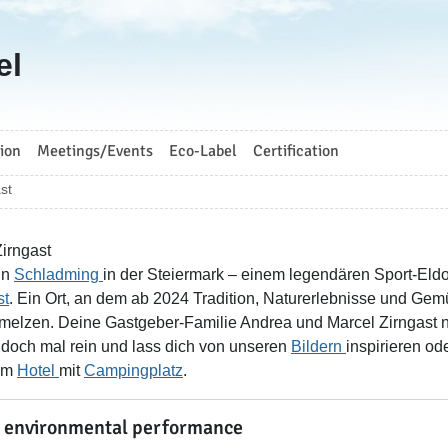
el
ion
Meetings/Events
Eco-Label
Certification
st
irngast
in
Schladming
in der Steiermark – einem legendären Sport-Eld
st
. Ein Ort, an dem ab 2024 Tradition, Naturerlebnisse und Ge
melzen. Deine Gastgeber-Familie Andrea und Marcel Zirngast n
doch mal rein und lass dich von unseren
Bildern
inspirieren o
em
Hotel
mit
Campingplatz
.
 environmental performance