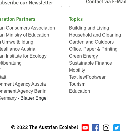
Contact via E-Mail
ubscribe our Newsletter
ration Partners
Topics
ian Consumers Association
Building and Living
an Ministry of Education
Household and Cleaning
 Umweltbildung
Garden and Outdoors
ealliance Austria
Office, Paper & Printing
an Institute for Ecology
Green Energy
tberatung
Sustainable Finance
T
Mobility
att
Textiles/Footwear
onment Agency Austria
Tourism
onement Agency Berlin
Education
Germany
- Blauer Engel
© 2022 The Austrian Ecolabel