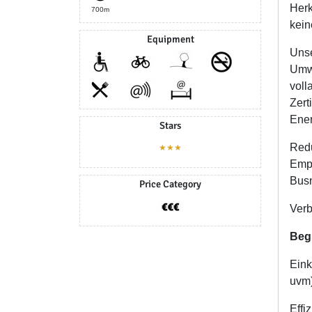
Herk
700m
kein
Equipment
Unse
Umwe
voll
Zert
Ene
Stars
Redu
★★★
Empf
Busn
Price Category
Ver
Beg
Eink
uvm
Effi