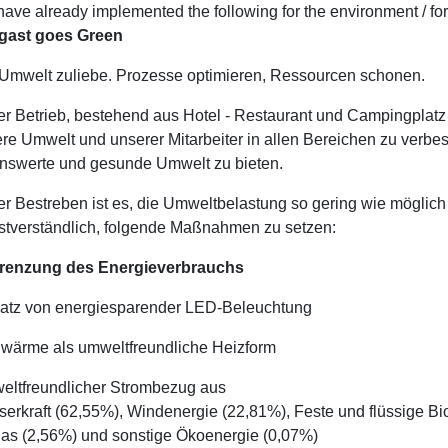
ave already implemented the following for the environment / for
ngast goes Green
Umwelt zuliebe. Prozesse optimieren, Ressourcen schonen.
r Betrieb, bestehend aus Hotel - Restaurant und Campingplatz s
re Umwelt und unserer Mitarbeiter in allen Bereichen zu verbe
nswerte und gesunde Umwelt zu bieten.
r Bestreben ist es, die Umweltbelastung so gering wie möglich z
stverständlich, folgende Maßnahmen zu setzen:
renzung des Energieverbrauchs
atz von energiesparender LED-Beleuchtung
wärme als umweltfreundliche Heizform
ltfreundlicher Strombezug aus
erkraft (62,55%), Windenergie (22,81%), Feste und flüssige B
as (2,56%) und sonstige Ökoenergie (0,07%)