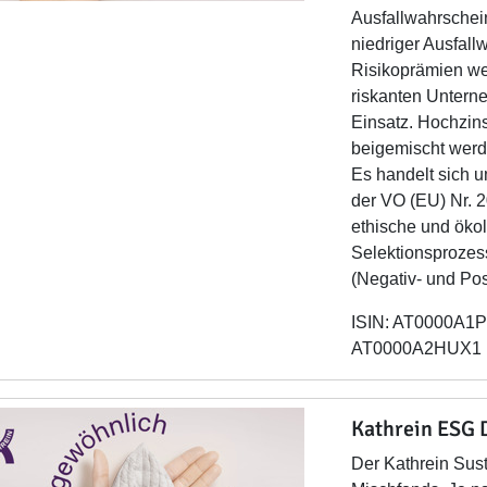
Ausfallwahrschein
niedriger Ausfall
Risikoprämien wer
riskanten Untern
Einsatz. Hochzin
beigemischt werd
Es handelt sich u
der VO (EU) Nr. 
ethische und öko
Selektionsprozes
(Negativ- und Posi
ISIN: AT0000A1PY
AT0000A2HUX1 (
Kathrein ESG 
Der Kathrein Sust