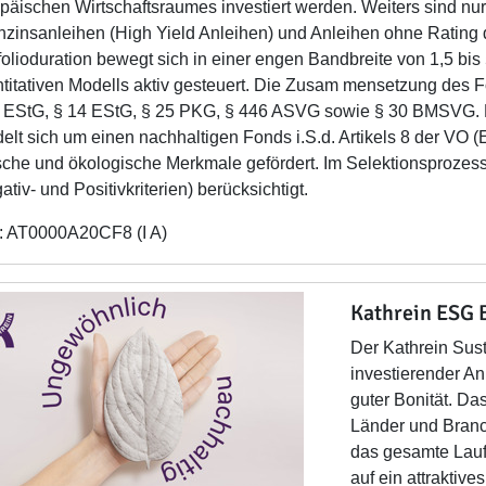
päischen Wirtschaftsraumes investiert werden. Weiters sind nur
zinsanleihen (High Yield Anleihen) und Anleihen ohne Rating dü
folioduration bewegt sich in einer engen Bandbreite von 1,5 bis
titativen Modells aktiv gesteuert. Die Zusam mensetzung des 
 EStG, § 14 EStG, § 25 PKG, § 446 ASVG sowie § 30 BMSVG. D
elt sich um einen nachhaltigen Fonds i.S.d. Artikels 8 der VO 
sche und ökologische Merkmale gefördert. Im Selektionsprozess
ativ- und Positivkriterien) berücksichtigt.
: AT0000A20CF8 (I A)
Kathrein ESG 
Der Kathrein Sust
investierender A
guter Bonität. Da
Länder und Branch
das gesamte Laufz
auf ein attraktiv