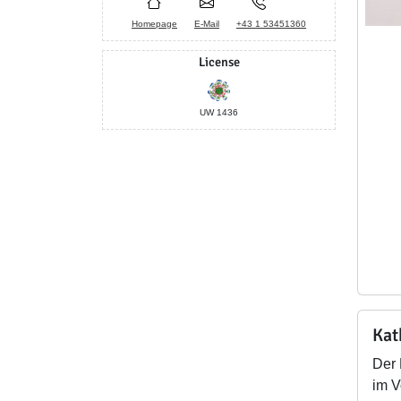
Homepage
E-Mail
+43 1 53451360
License
UW 1436
Kat
Der 
im V