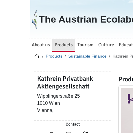
Go to homepage
The Austrian Ecolab
About us
Products
Tourism
Culture
Educat
Products
Sustainable Finance
Kathrein P
Kathrein Privatbank
Prod
Aktiengesellschaft
Wipplingerstraße 25
1010 Wien
Vienna,
Contact