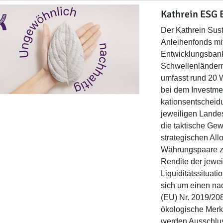
Kathrein ESG 
Der Kathrein Sus
Anleihenfonds mit
Entwicklungsbank
Schwellenländern
umfasst rund 20 
bei dem Investmen
kationsentscheid
jeweiligen Lande
die taktische Ge
strategischen All
Währungspaare zue
Rendite der jewei
Liquiditätssituat
sich um einen nac
(EU) Nr. 2019/20
ökologische Merk
werden Ausschluss