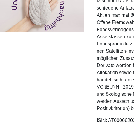
Mischfonds. Je na
schiedene Anlagek
Aktien maximal 
Offene Fremdwäh
Fondsvermögens b
Assetklassen kom
Fondsprodukte zu
nen Satelliten-In
möglichen Zusatzr
Derivate werden 
Allokation sowie
handelt sich um e
VO (EU) Nr. 2019
und ökologische 
werden Ausschluss
Positivkriterien) b
ISIN: AT0000620