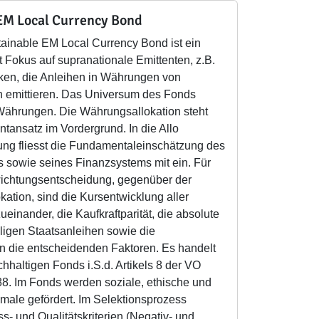
EM Local Currency Bond
tainable EM Local Currency Bond ist ein
 Fokus auf supranationale Emittenten, z.B.
en, die Anleihen in Währungen von
 emittieren. Das Universum des Fonds
Währungen. Die Währungsallokation steht
tansatz im Vordergrund. In die Allo
ung fliesst die Fundamentaleinschätzung des
s sowie seines Finanzsystems mit ein. Für
wichtungsentscheidung, gegenüber der
okation, sind die Kursentwicklung aller
inander, die Kaufkraftparität, die absolute
ligen Staatsanleihen sowie die
ion die entscheidenden Faktoren. Es handelt
hhaltigen Fonds i.S.d. Artikels 8 der VO
88. Im Fonds werden soziale, ethische und
male gefördert. Im Selektionsprozess
- und Qualitätskriterien (Negativ- und