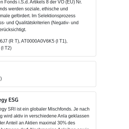
n Fonds i.S.d. Artikels 8 der VO (EU) Nr.
nds werden soziale, ethische und
male gefördert. Im Selektionsprozess
- und Qualitätskriterien (Negativ- und
erücksichtigt.
6J7 (R T), AT0000A0V6K5 (I T1),
I T2)
)
tegy ESG
tegy SRI ist ein globaler Mischfonds. Je nach
g wird aktiv in verschiedene Anla geklassen
 der Anteil an Aktien maximal 30% des