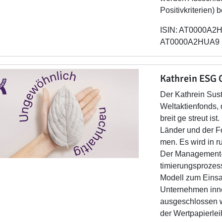
Positivkriterien) b
ISIN: AT0000A2H
AT0000A2HUA9 (
Kathrein ESG 
Der Kathrein Sust
Weltaktienfonds,
breit ge streut i
Länder und der Fo
men. Es wird in r
Der Management-A
timierungsprozes
Modell zum Einsat
Unternehmen inn
ausgeschlossen 
der Wertpapierlei