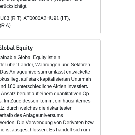
erücksichtigt.
U83 (R T), AT0000A2HU91 (I T),
R A)
Global Equity
ainable Global Equity ist ein
 der über Länder, Währungen und Sektoren
st. Das Anlageuniversum umfasst entwickelte
kus liegt auf stark kapitalisierten Unterneh
und 180 unterschiedliche Aktien investiert.
nsatz beruht auf einem quantitativen Op
s. Im Zuge dessen kommt ein hausinternes
z, durch welches die riskantesten
erhalb des Anlageuniversums
werden. Die Verwendung von Derivaten bzw.
he ist ausgeschlossen. Es handelt sich um