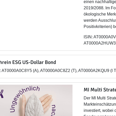
einen nachhaltige
2019/2088. Im Fo
ökologische Merk
werden Ausschluss
Positivkriterien) b
ISIN: AT0000A0V
AT0000A2HUW3 (
hrein ESG US-Dollar Bond
N: AT0000A0C8Y5 (A), AT0000A0C8Z2 (T), AT0000A2KQU9 (I T
MI Multi Stra
Der MI Multi Stra
Markteinschätzun
investiert, wobei