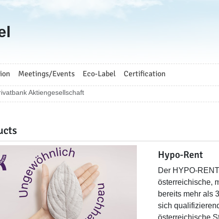
el
ion
Meetings/Events
Eco-Label
Certification
rivatbank Aktiengesellschaft
ucts
Hypo-Rent
Der HYPO-RENT is
österreichische, 
bereits mehr als 
sich qualifiziere
österreichische 