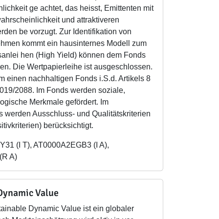
lichkeit ge achtet, das heisst, Emittenten mit
wahrscheinlichkeit und attraktiveren
den be vorzugt. Zur Identifikation von
ehmen kommt ein hausinternes Modell zum
sanlei hen (High Yield) können dem Fonds
en. Die Wertpapierleihe ist ausgeschlossen.
m einen nachhaltigen Fonds i.S.d. Artikels 8
2019/2088. Im Fonds werden soziale,
logische Merkmale gefördert. Im
s werden Ausschluss- und Qualitätskriterien
tivkriterien) berücksichtigt.
31 (I T), AT0000A2EGB3 (I A),
R A)
Dynamic Value
ainable Dynamic Value ist ein globaler