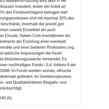
ch Markteinschätzung wird aktiv in ver
lassen investiert, wobei der Anteil an
30% des Fondsvermögens betragen darf.
rungspositionen sind mit maximal 30% des
eschränkt. Innerhalb der jeweili gen
men sowohl Einzeltitel als auch
m Einsatz. Neben Core-Investitionen die
vestments der Erzielung einer eventuell
endite und einer breiteren Risikostreu ung.
für taktische Anpassungen der Asset
 für Absicherungszwecke verwendet. Es
inen nachhaltigen Fonds i.S.d. Artikels 8 der
/2088. Im Fonds werden soziale, ethische
Merkmale gefördert. Im Selektionsprozess
- und Qualitätskriterien (Negativ- und
erücksichtigt.
240 (A)