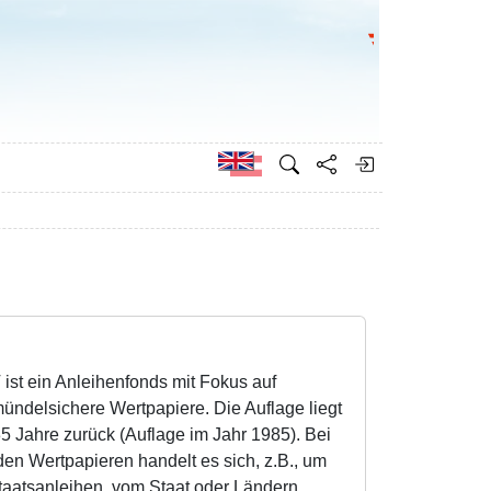
Go to the Federa
German
t ein Anleihenfonds mit Fokus auf
mündelsichere Wertpapiere. Die Auflage liegt
35 Jahre zurück (Auflage im Jahr 1985). Bei
nden Wertpapieren handelt es sich, z.B., um
Staatsanleihen, vom Staat oder Ländern