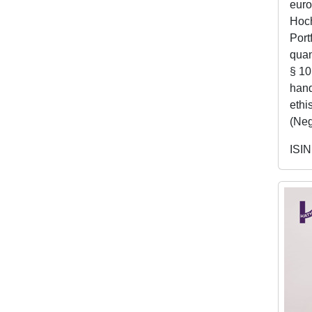
euro
Hoch
Port
quan
§ 10
hand
ethi
(Neg
ISIN