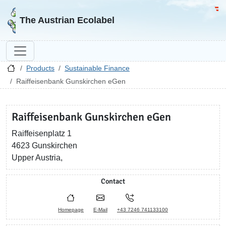
Go to homepage
Go 
The Austrian Ecolabel
Products
Sustainable Finance
Raiffeisenbank Gunskirchen eGen
Raiffeisenbank Gunskirchen eGen
Raiffeisenplatz 1
4623 Gunskirchen
Upper Austria,
Contact
Homepage
E-Mail
+43 7246 741133100