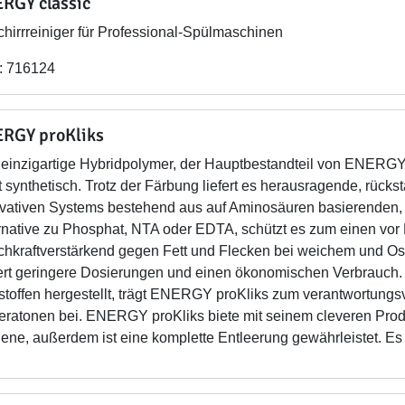
RGY classic
hirrreiniger für Professional-Spülmaschinen
: 716124
RGY proKliks
einzigartige Hybridpolymer, der Hauptbestandteil von ENERGY p
t synthetisch. Trotz der Färbung liefert es herausragende, rüc
vativen Systems bestehend aus auf Aminosäuren basierenden,
rnative zu Phosphat, NTA oder EDTA, schützt es zum einen vor
hkraftverstärkend gegen Fett und Flecken bei weichem und Os
ert geringere Dosierungen und einen ökonomischen Verbrauc
toffen hergestellt, trägt ENERGY proKliks zum verantwortungs
ratonen bei. ENERGY proKliks biete mit seinem cleveren Pro
ene, außerdem ist eine komplette Entleerung gewährleistet. Es w