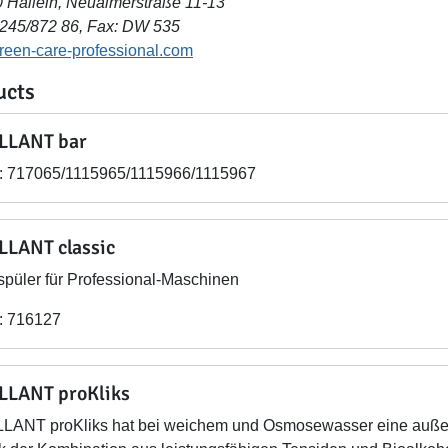
 Hallein, Neualmerstraße 11-13
6245/872 86, Fax: DW 535
een-care-professional.com
ucts
LLANT bar
: 717065/1115965/1115966/1115967
LLANT classic
spüler für Professional-Maschinen
: 716127
LLANT proKliks
LANT proKliks hat bei weichem und Osmosewasser eine außer