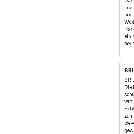
Dank
Troc
uner
Weit
Hand
ein 
deut
BRI
BRIL
Die 
schü
wird
Schl
zum 
clev
gewä