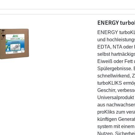
ENERGY turbo
ENERGY turboKLIK
und hochleistung
EDTA, NTA oder 
selbst hartnäckig
Eiweiß oder Fett 
Spülergebnisse. 
schnellwirkend,
turboKLIKS ermög
Geschirr, verbesse
Universalprodukt
aus nachwachsend
proKliks zum ver
künftigen Generat
system mit einem
Nutzen, Sicherhe