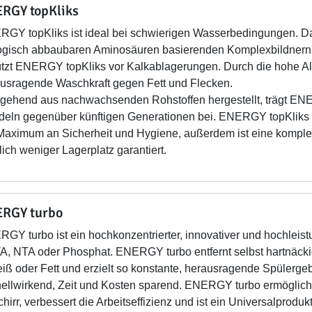
RGY topKliks
GY topKliks ist ideal bei schwierigen Wasserbedingungen. Dan
ogisch abbaubaren Aminosäuren basierenden Komplexbildnern 
tzt ENERGY topKliks vor Kalkablagerungen. Durch die hohe Alk
usragende Waschkraft gegen Fett und Flecken.
gehend aus nachwachsenden Rohstoffen hergestellt, trägt EN
eln gegenüber künftigen Generationen bei. ENERGY topKliks b
Maximum an Sicherheit und Hygiene, außerdem ist eine komplet
lich weniger Lagerplatz garantiert.
RGY turbo
GY turbo ist ein hochkonzentrierter, innovativer und hochleis
, NTA oder Phosphat. ENERGY turbo entfernt selbst hartnäckig
iß oder Fett und erzielt so konstante, herausragende Spülergeb
ellwirkend, Zeit und Kosten sparend. ENERGY turbo ermöglich
hirr, verbessert die Arbeitseffizienz und ist ein Universalproduk