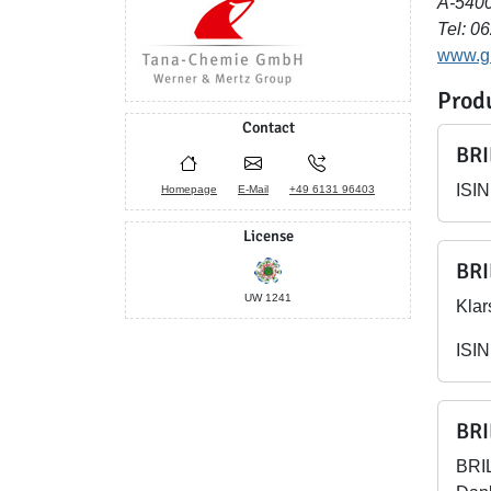
A-5400
Tel: 0
www.gr
Prod
Contact
BRI
ISIN
Homepage
E-Mail
+49 6131 96403
License
BRI
UW 1241
Klar
ISIN
BRI
BRIL