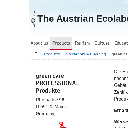
Go to homepage
The Austrian Ecolab
About us
Products
Tourism
Culture
Educat
Products
Household & Cleaning
green c
Die Pr
green care
nachha
PROFESSIONAL
Gebäud
Produkte
Zertif
Produk
Rheinallee 96
D-55120 Mainz
Erhält
Germany,
Werner