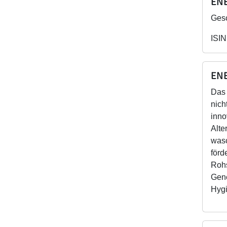
ENE
Gesc
ISIN
ENE
Das 
nich
inno
Alte
wasc
förd
Rohs
Gene
Hygi