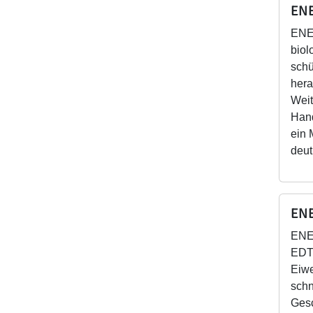
ENE
ENER
biol
schü
hera
Weit
Hand
ein 
deut
ENE
ENER
EDTA
Eiwe
schn
Gesc