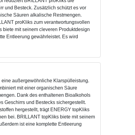
l reduziert BRILLANT proKliks die
rr und Besteck. Zusätzlich schützt es vor
nische Säuren alkalische Restmengen.
ILLANT proKliks zum verantwortungsvollen
 biete mit seinem cleveren Produktdesign
te Entleerung gewährleistet. Es wird
 eine außergewöhnliche Klarspülleistung.
biniert mit einer organischen Säure
mengen. Dank des enthaltenen Bioalkohols
es Geschirrs und Bestecks sichergestellt.
offen hergestellt, trägt ENERGY topKliks
en bei. BRILLANT topKliks biete mit seinem
ußerdem ist eine komplette Entleerung