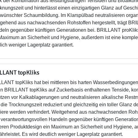
 der Kombination aus leistungsfähigen Tensiden und Bioalkoho
knungszeit und hinterlässt einen einzigartigen Glanz auf Geschi
wünschter Schaumbildung. Im Klarspülbad neutralisieren orga
gehend aus nachwachsenden Rohstoffen hergestellt, trägt BR
eln gegenüber künftigen Generationen bei. BRILLANT proKliks
Maximum an Sicherheit und Hygiene, außerdem ist eine komplet
lich weniger Lagerplatz garantiert.
LLANT topKliks
LANT topKliks hat bei mittleren bis harten Wasserbedingungen
in BRILLANT topKliks auf Zuckerbasis enthaltenen Tenside, kom
tzen vor Kalkablagerungen und neutralisieren alkalische Rest
 die Trocknungszeit reduziert und gleichzeitig ein toller Glanz d
iere werden verhindert. Weitgehend aus nachwachsenden Rohst
verantwortungsvollen Handeln gegenüber künftigen Generation
eren Produktdesign ein Maximum an Sicherheit und Hygiene, a
hrleistet. Es wird deutlich weniger Lagerplatz garantiert.