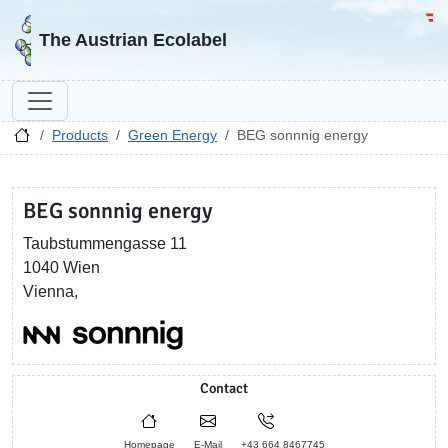
Go to homepage
Go 
The Austrian Ecolabel
Products
Green Energy
BEG sonnnig energy
BEG sonnnig energy
Taubstummengasse 11
1040 Wien
Vienna,
Contact
Homepage
E-Mail
+43 664 8467745