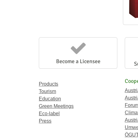
Become a Licensee
S
Coope
Products
Austr
Tourism
Austri
Education
Forum
Green Meetings
Climat
Eco-label
Austri
Press
Umwel
ÖGU