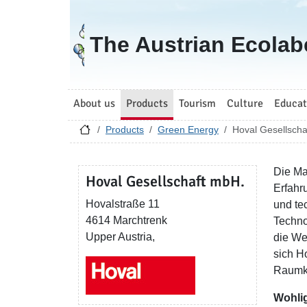
Go to homepage
The Austrian Ecolab
About us
Products
Tourism
Culture
Educat
Products
Green Energy
Hoval Gesellscha
Die Ma
Hoval Gesellschaft mbH.
Erfahr
Hovalstraße 11
und te
4614 Marchtrenk
Techno
Upper Austria,
die We
sich H
Raumkl
Wohlig