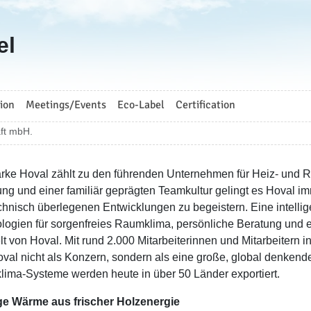
el
ion
Meetings/Events
Eco-Label
Certification
ft mbH.
rke Hoval zählt zu den führenden Unternehmen für Heiz- und 
ung und einer familiär geprägten Teamkultur gelingt es Hoval 
chnisch überlegenen Entwicklungen zu begeistern. Eine intellig
logien für sorgenfreies Raumklima, persönliche Beratung und e
lt von Hoval. Mit rund 2.000 Mitarbeiterinnen und Mitarbeitern 
oval nicht als Konzern, sondern als eine große, global denkend
ima-Systeme werden heute in über 50 Länder exportiert.
e Wärme aus frischer Holzenergie