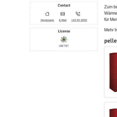
Contact
Zum br
Wärme 
für Me
Homepage
E-Mail
+43 50 3650
Mehr I
License
pelle
UW 797