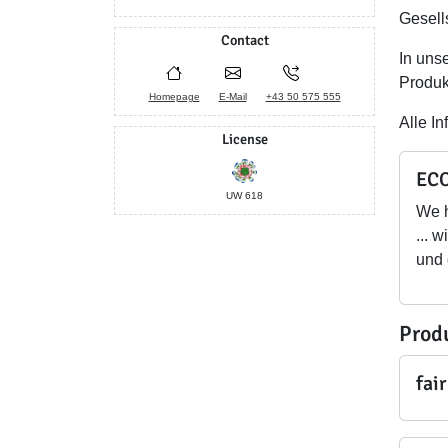
Gesells
Contact
In uns
Produk
Homepage
E-Mail
+43 50 575 555
Alle I
License
ECO
UW 618
We 
... 
und 
Prod
fai