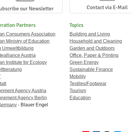
Contact via E-Mail
ubscribe our Newsletter
ration Partners
Topics
ian Consumers Association
Building and Living
an Ministry of Education
Household and Cleaning
 Umweltbildung
Garden and Outdoors
ealliance Austria
Office, Paper & Printing
an Institute for Ecology
Green Energy
tberatung
Sustainable Finance
T
Mobility
att
Textiles/Footwear
onment Agency Austria
Tourism
onement Agency Berlin
Education
Germany
- Blauer Engel