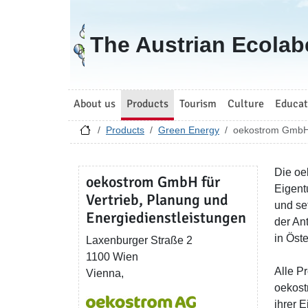
Go to homepage
The Austrian Ecolab
About us
Products
Tourism
Culture
Educat
Products
Green Energy
oekostrom GmbH f
Die oe
oekostrom GmbH für
Eigent
Vertrieb, Planung und
und se
Energiedienstleistungen
der An
in Öste
Laxenburger Straße 2
1100 Wien
Alle P
Vienna,
oekost
ihrer 