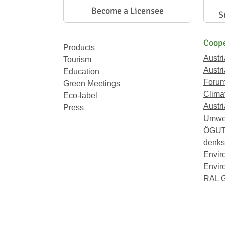
Become a Licensee
S
Coope
Products
Austr
Tourism
Austri
Education
Forum
Green Meetings
Climat
Eco-label
Austri
Press
Umwel
ÖGU
denkst
Envir
Envir
RAL 