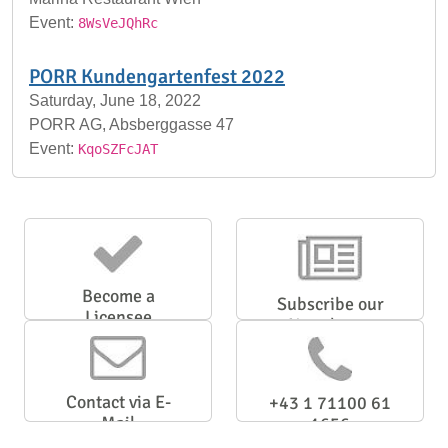
Event:
8WsVeJQhRc
PORR Kundengartenfest 2022
Saturday, June 18, 2022
PORR AG, Absberggasse 47
Event:
KqoSZFcJAT
Become a
Subscribe our
Licensee
Newsletter
Contact via E-
+43 1 71100 61
Mail
1656