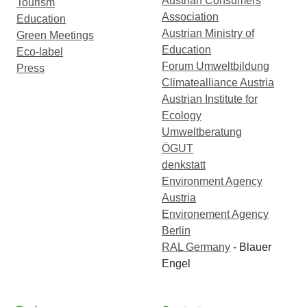
Austrian Consumers
Tourism
Association
Education
Austrian Ministry of
Green Meetings
Education
Eco-label
Forum Umweltbildung
Press
Climatealliance Austria
Austrian Institute for
Ecology
Umweltberatung
ÖGUT
denkstatt
Environment Agency
Austria
Environement Agency
Berlin
RAL Germany
- Blauer
Engel