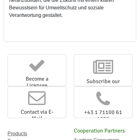
heranzubilden, die die Zukunft mit einem klaren
Bewusstsein für Umweltschutz und soziale
Verantwortung gestaltet.
Become a
Subscribe our
Licensee
Newsletter
Contact via E-
+43 1 71100 61
Mail
1656
Cooperation Partners
Products