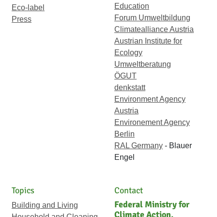
Education
Eco-label
Forum Umweltbildung
Press
Climatealliance Austria
Austrian Institute for
Ecology
Umweltberatung
ÖGUT
denkstatt
Environment Agency
Austria
Environement Agency
Berlin
RAL Germany
- Blauer
Engel
Topics
Contact
Federal Ministry for
Building and Living
Climate Action,
Household and Cleaning