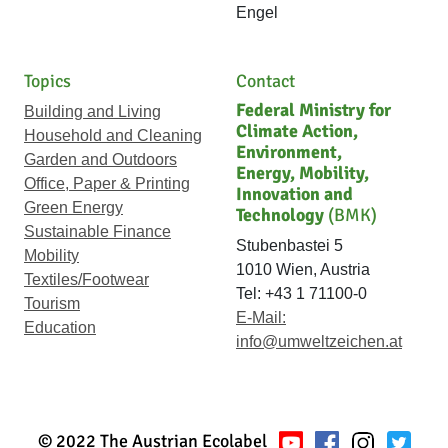
Engel
Topics
Contact
Federal Ministry for
Building and Living
Climate Action,
Household and Cleaning
Environment,
Garden and Outdoors
Energy, Mobility,
Office, Paper & Printing
Innovation and
Green Energy
Technology
(BMK)
Sustainable Finance
Stubenbastei 5
Mobility
1010 Wien, Austria
Textiles/Footwear
Tel: +43 1 71100-0
Tourism
E-Mail:
Education
info@umweltzeichen.at
© 2022 The Austrian Ecolabel