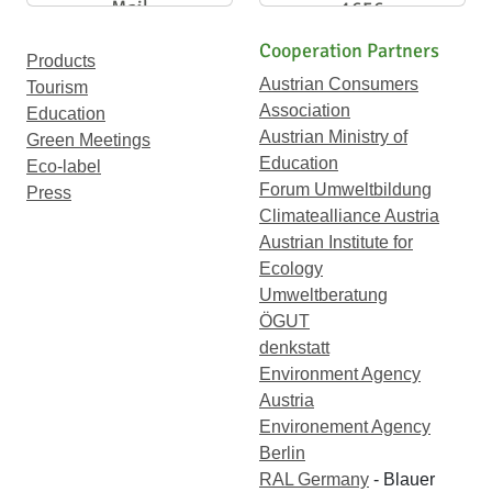
Mail
1656
Cooperation Partners
Products
Austrian Consumers
Tourism
Association
Education
Austrian Ministry of
Green Meetings
Education
Eco-label
Forum Umweltbildung
Press
Climatealliance Austria
Austrian Institute for
Ecology
Umweltberatung
ÖGUT
denkstatt
Environment Agency
Austria
Environement Agency
Berlin
RAL Germany
- Blauer