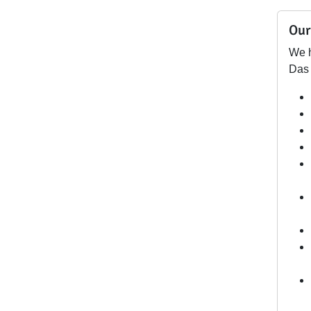
Our
We h
Das 