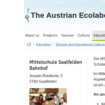
Go to homepage
The Austrian Ecolab
About us
Products
Tourism
Culture
Educat
Education
Schools and Educational College
Die MS
Mittelschule Saalfelden
Schüle
Bahnhof
Im Mit
Joseph-Riedlerstr. 5
Aspekt
5760 Saalfelden
ist ein
An uns
so