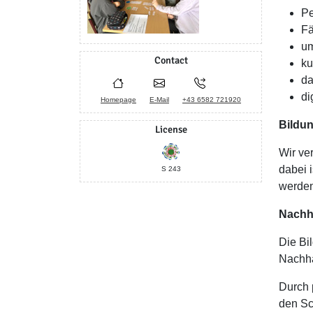
Pe
Fä
um
Contact
ku
da
di
Homepage
E-Mail
+43 6582 721920
Bildu
License
Wir ve
dabei 
S 243
werden
Nachha
Die Bi
Nachha
Durch 
den Sc