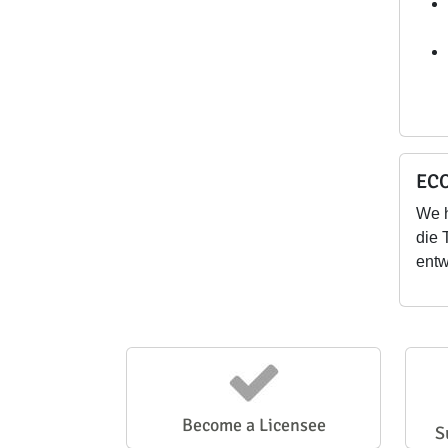
ECO
We 
die 
entw
Become a Licensee
S