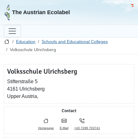
Go to homepage
Go 
The Austrian Ecolabel
Education
Schools and Educational Colleges
Volksschule Ulrichsberg
Volksschule Ulrichsberg
Stifterstraße 5
4161 Ulrichsberg
Upper Austria,
Contact
Homepage
E-Mail
+43 7288 703741