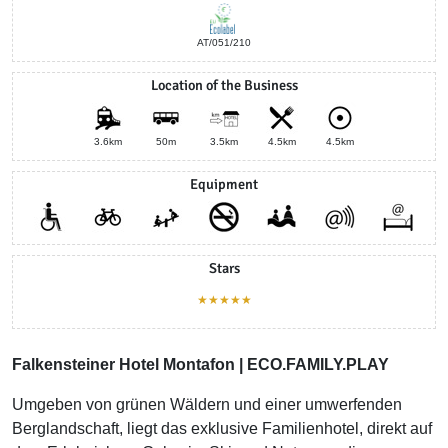
AT/051/210
Location of the Business
3.6km
50m
3.5km
4.5km
4.5km
Equipment
Stars
★★★★★
Falkensteiner Hotel Montafon | ECO.FAMILY.PLAY
Umgeben von grünen Wäldern und einer umwerfenden
Berglandschaft, liegt das exklusive Familienhotel, direkt auf