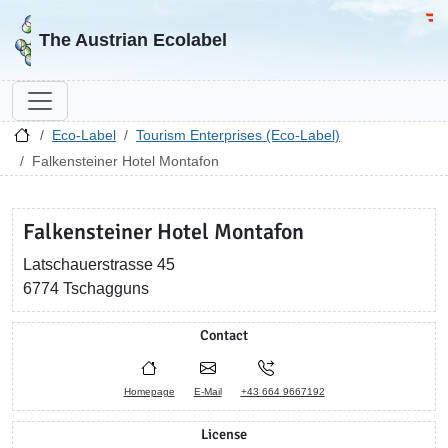
Go to homepage
Go 
The Austrian Ecolabel
Eco-Label
Tourism Enterprises (Eco-Label)
Falkensteiner Hotel Montafon
Falkensteiner Hotel Montafon
Latschauerstrasse 45
6774 Tschagguns
Contact
Homepage
E-Mail
+43 664 9667192
License