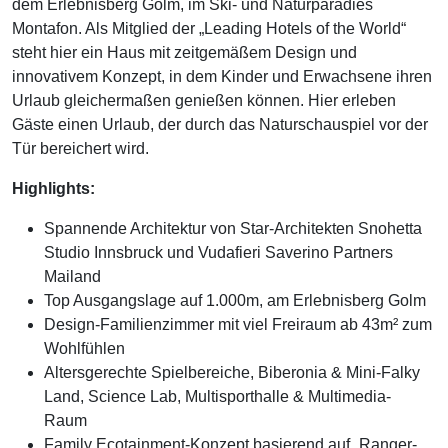
dem Erlebnisberg Golm, im Ski- und Naturparadies
Montafon. Als Mitglied der „Leading Hotels of the World“
steht hier ein Haus mit zeitgemäßem Design und
innovativem Konzept, in dem Kinder und Erwachsene ihren
Urlaub gleichermaßen genießen können. Hier erleben
Gäste einen Urlaub, der durch das Naturschauspiel vor der
Tür bereichert wird.
Highlights:
Spannende Architektur von Star-Architekten Snohetta
Studio Innsbruck und Vudafieri Saverino Partners
Mailand
Top Ausgangslage auf 1.000m, am Erlebnisberg Golm
Design-Familienzimmer mit viel Freiraum ab 43m² zum
Wohlfühlen
Altersgerechte Spielbereiche, Biberonia & Mini-Falky
Land, Science Lab, Multisporthalle & Multimedia-
Raum
Family Ecotainment-Konzept basierend auf „Ranger-