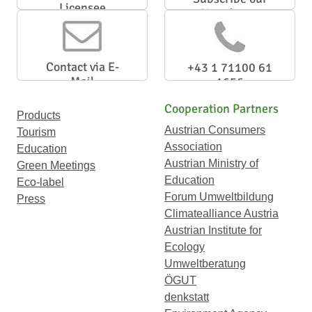
Licensee
Newsletter
Contact via E-
+43 1 71100 61
Mail
1656
Cooperation Partners
Products
Austrian Consumers
Tourism
Association
Education
Austrian Ministry of
Green Meetings
Education
Eco-label
Forum Umweltbildung
Press
Climatealliance Austria
Austrian Institute for
Ecology
Umweltberatung
ÖGUT
denkstatt