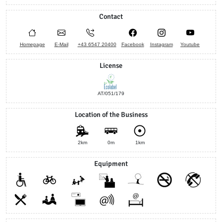
Contact
Homepage
E-Mail
+43 6547 20400
Facebook
Instagram
Youtube
License
AT/051/179
Location of the Business
2km
0m
1km
Equipment