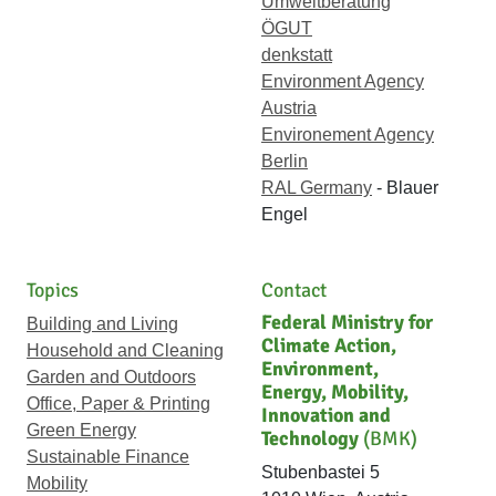
Umweltberatung
ÖGUT
denkstatt
Environment Agency
Austria
Environement Agency
Berlin
RAL Germany
- Blauer
Engel
Topics
Contact
Federal Ministry for
Building and Living
Climate Action,
Household and Cleaning
Environment,
Garden and Outdoors
Energy, Mobility,
Office, Paper & Printing
Innovation and
Green Energy
Technology
(BMK)
Sustainable Finance
Stubenbastei 5
Mobility