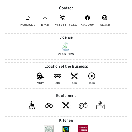
Contact
Homepage
E-Mail
+43 5337 62223
Facebook
Instagram
License
AT/051/155
Location of the Business
700m
90m
0m
10m
Equipment
Kitchen