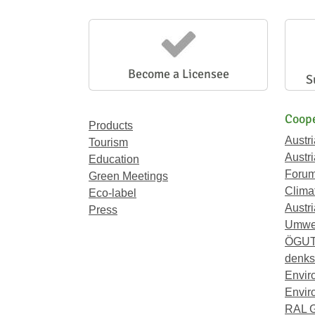
Become a Licensee
S
Coope
Products
Austr
Tourism
Austri
Education
Forum
Green Meetings
Climat
Eco-label
Austri
Press
Umwel
ÖGU
denkst
Envir
Envir
RAL 