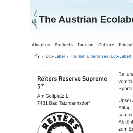
Go to homepage
The Austrian Ecolab
About us
Products
Tourism
Culture
Educat
Eco-Label
Tourism Enterprises (Eco-Label)
Bei un
Reiters Reserve Supreme
vom tä
5*
Sporta
Am Golfplatz 1
Unser 
7431 Bad Tatzmannsdorf
Alltag
sommer
Abkühl
zum En