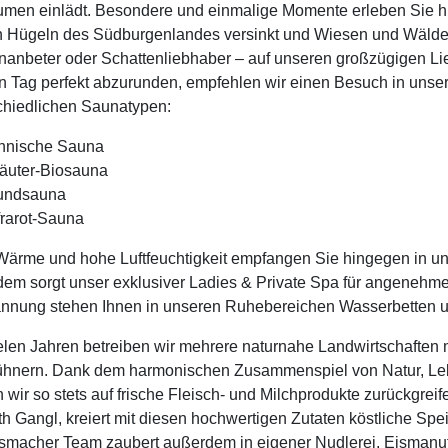
umen einlädt. Besondere und einmalige Momente erleben Sie h
n Hügeln des Südburgenlandes versinkt und Wiesen und Wälder i
anbeter oder Schattenliebhaber – auf unseren großzügigen Lieg
 Tag perfekt abzurunden, empfehlen wir einen Besuch in unser
chiedlichen Saunatypen:
nnische Sauna
äuter-Biosauna
undsauna
frarot-Sauna
Wärme und hohe Luftfeuchtigkeit empfangen Sie hingegen in un
em sorgt unser exklusiver Ladies & Private Spa für angenehm
nnung stehen Ihnen in unseren Ruhebereichen Wasserbetten u
ielen Jahren betreiben wir mehrere naturnahe Landwirtschaften
hnern. Dank dem harmonischen Zusammenspiel von Natur, Lebe
 wir so stets auf frische Fleisch- und Milchprodukte zurückgr
h Gangl, kreiert mit diesen hochwertigen Zutaten köstliche Spe
macher Team zaubert außerdem in eigener Nudlerei, Eismanufak