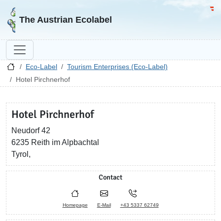
Go to homepage
Go 
The Austrian Ecolabel
Eco-Label
Tourism Enterprises (Eco-Label)
Hotel Pirchnerhof
Hotel Pirchnerhof
Neudorf 42
6235 Reith im Alpbachtal
Tyrol,
Contact
Homepage
E-Mail
+43 5337 62749