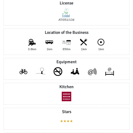
License
AT/051/134
Location of the Business
3.8km
1km
650m
1km
1km
Equipment
Kitchen
Stars
★★★★