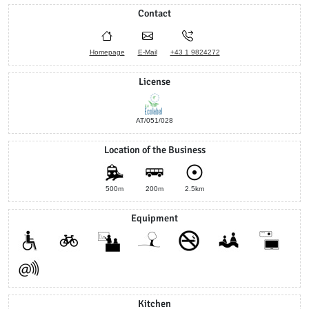
Contact
Homepage
E-Mail
+43 1 9824272
License
AT/051/028
Location of the Business
500m
200m
2.5km
Equipment
Kitchen