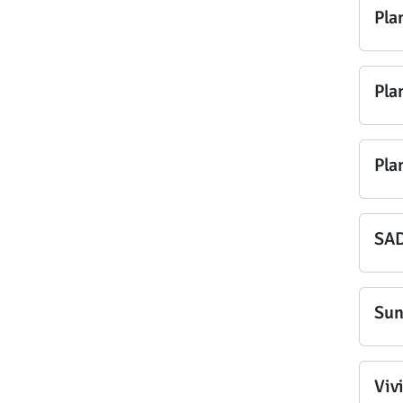
Pla
Pla
Pla
SAD
Sun
Viv