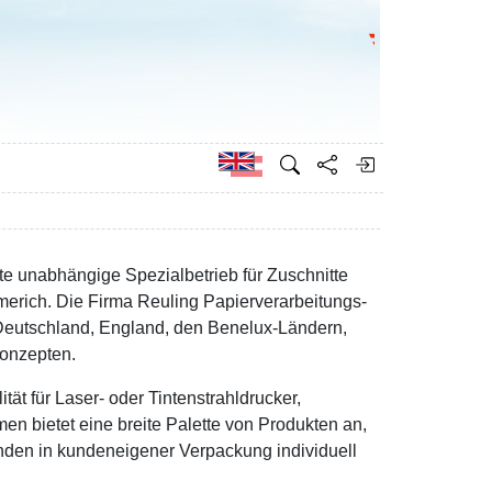
Go to the Federa
German
e unabhängige Spezialbetrieb für Zuschnitte
erich. Die Firma Reuling Papierverarbeitungs-
Deutschland, England, den Benelux-Ländern,
Konzepten.
ät für Laser- oder Tintenstrahldrucker,
 bietet eine breite Palette von Produkten an,
nden in kundeneigener Verpackung individuell