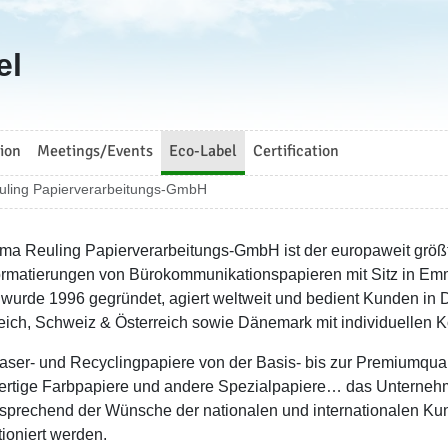
el
ion
Meetings/Events
Eco-Label
Certification
uling Papierverarbeitungs-GmbH
rma Reuling Papierverarbeitungs-GmbH ist der europaweit größt
rmatierungen von Bürokommunikationspapieren mit Sitz in Emm
urde 1996 gegründet, agiert weltweit und bedient Kunden in 
eich, Schweiz & Österreich sowie Dänemark mit individuellen 
faser- und Recyclingpapiere von der Basis- bis zur Premiumqualit
rtige Farbpapiere und andere Spezialpapiere… das Unternehmen
tsprechend der Wünsche der nationalen und internationalen Ku
tioniert werden.