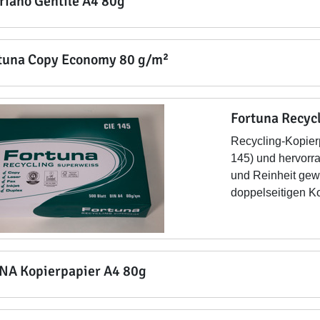
riano Gentile A4 80g
tuna Copy Economy 80 g/m²
Fortuna Recyc
Recycling-Kopier
145) und hervorr
und Reinheit gew
doppelseitigen K
NA Kopierpapier A4 80g