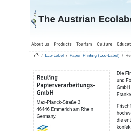
Go to homepage
The Austrian Ecolab
About us
Products
Tourism
Culture
Educat
Eco-Label
Paper, Printing (Eco-Label)
Re
Die Fi
Reuling
und Fo
Papierverarbeitungs-
GmbH w
GmbH
Frankr
Max-Planck-Straße 3
Frisch
46446 Emmerich am Rhein
hochwe
Germany,
die en
konfek