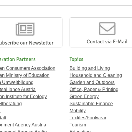
Contact via E-Mail
ubscribe our Newsletter
ration Partners
Topics
ian Consumers Association
Building and Living
an Ministry of Education
Household and Cleaning
 Umweltbildung
Garden and Outdoors
ealliance Austria
Office, Paper & Printing
an Institute for Ecology
Green Energy
tberatung
Sustainable Finance
T
Mobility
att
Textiles/Footwear
onment Agency Austria
Tourism
onement Agency Berlin
Education