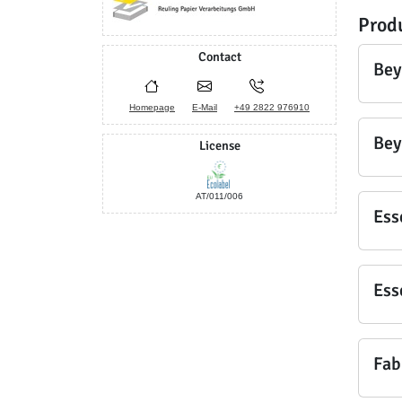
Prod
Contact
Bey
Homepage
E-Mail
+49 2822 976910
Bey
License
AT/011/006
Ess
Ess
Fab