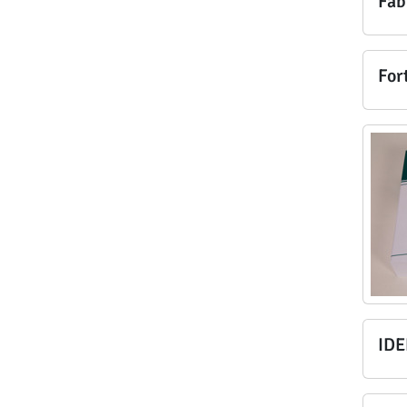
Fab
For
IDE