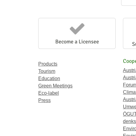
Become a Licensee
S
Coope
Products
Austr
Tourism
Austri
Education
Forum
Green Meetings
Climat
Eco-label
Austri
Press
Umwel
ÖGU
denkst
Envir
Envir