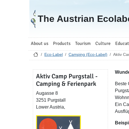
Go to homepage
The Austrian Ecolab
About us
Products
Tourism
Culture
Educat
Eco-Label
Camping (Eco-Label)
Aktiv Ca
Wunder
Aktiv Camp Purgstall -
Camping & Ferienpark
Beste 
Purgsta
Augasse 8
Wohnmo
3251 Purgstall
Ein Ca
Lower Austria,
Ausflü
Beispi