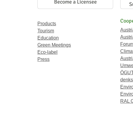
Become a Licensee
S
Coope
Products
Austr
Tourism
Austri
Education
Forum
Green Meetings
Climat
Eco-label
Austri
Press
Umwel
ÖGU
denkst
Envir
Envir
RAL 