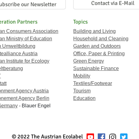
Contact via E-Mail
ubscribe our Newsletter
ration Partners
Topics
ian Consumers Association
Building and Living
an Ministry of Education
Household and Cleaning
 Umweltbildung
Garden and Outdoors
ealliance Austria
Office, Paper & Printing
an Institute for Ecology
Green Energy
tberatung
Sustainable Finance
T
Mobility
att
Textiles/Footwear
onment Agency Austria
Tourism
onement Agency Berlin
Education
Germany
- Blauer Engel
© 2022 The Austrian Ecolabel