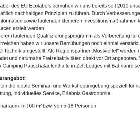
haber des EU Ecolabels bemühen wir uns bereits seit 2010 uns
haftlich nachhaltigen Prinzipien zu führen. Durch Verbesserungen
nformation sowie laufenden kleineren Investitionsmaßnahmen 
rcen erzielt werden
serem laufenden Qualifizierungsprogramm als Vorbereitung für d
zeichen haben wir unsere Bemühungen noch einmal verstärkt.
D Technik umgestellt. Als Regionspartner „Mostviertel“ werden 
det und naturnahe Freizeitaktivitäten direkt vor Ort angebot
 Camping Pauschalaufenthalte in Zelt Lodges mit Bahnanreise
arangebot:
eten die ideale Seminar- und Workshopumgebung speziell für 
ttung, Individuelles Service, Erlebnis Gastronomie.
narraum mit 60 m² bzw. von 5-18 Personen