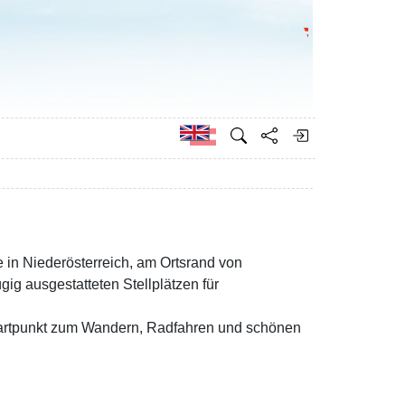
Go to the Federa
German
 in Niederösterreich, am Ortsrand von
ügig ausgestatteten Stellplätzen für
Startpunkt zum Wandern, Radfahren und schönen