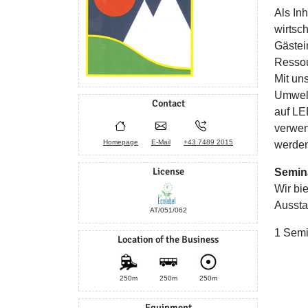
Als In
wirtsc
Gästei
Ressou
Mit un
Umwelt
Contact
auf LE
verwen
Homepage
E-Mail
+43 7489 2015
werden
License
Semin
Wir bi
Aussta
AT/051/062
1 Semi
Location of the Business
250m
250m
250m
Equipment