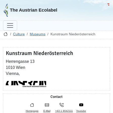
Go to homepage
Go 
The Austrian Ecolabel
Culture
Museums
Kunstraum Niederösterreich
Kunstraum Niederösterreich
Herrengasse 13
1010 Wien
Vienna,
Contact
Homepage
E-Mail
+43 1 9042111
Youtube