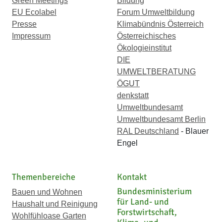
Green Meetings
Bildung
EU Ecolabel
Forum Umweltbildung
Presse
Klimabündnis Österreich
Impressum
Österreichisches
Ökologieinstitut
DIE
UMWELTBERATUNG
ÖGUT
denkstatt
Umweltbundesamt
Umweltbundesamt Berlin
RAL Deutschland
- Blauer
Engel
Themenbereiche
Kontakt
Bundesministerium
Bauen und Wohnen
für Land- und
Haushalt und Reinigung
Forstwirtschaft,
Wohlfühloase Garten